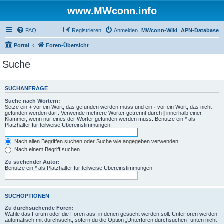
www.MWconn.info
FAQ
Registrieren
Anmelden
MWconn-Wiki
APN-Database
Portal
Foren-Übersicht
Suche
SUCHANFRAGE
Suche nach Wörtern:
Setze ein
+
vor ein Wort, das gefunden werden muss und ein
-
vor ein Wort, das nicht
gefunden werden darf. Verwende mehrere Wörter getrennt durch
|
innerhalb einer
Klammer, wenn nur eines der Wörter gefunden werden muss. Benutze ein * als
Platzhalter für teilweise Übereinstimmungen.
Nach allen Begriffen suchen oder Suche wie angegeben verwenden
Nach einem Begriff suchen
Zu suchender Autor:
Benutze ein * als Platzhalter für teilweise Übereinstimmungen.
SUCHOPTIONEN
Zu durchsuchende Foren:
Wähle das Forum oder die Foren aus, in denen gesucht werden soll. Unterforen werden
automatisch mit durchsucht, sofern du die Option „Unterforen durchsuchen“ unten nicht