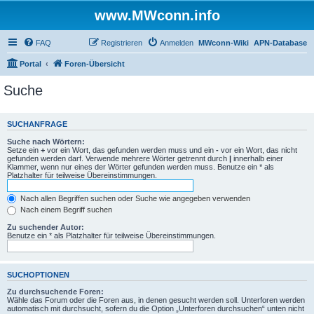
www.MWconn.info
FAQ
Registrieren
Anmelden
MWconn-Wiki
APN-Database
Portal
Foren-Übersicht
Suche
SUCHANFRAGE
Suche nach Wörtern:
Setze ein
+
vor ein Wort, das gefunden werden muss und ein
-
vor ein Wort, das nicht
gefunden werden darf. Verwende mehrere Wörter getrennt durch
|
innerhalb einer
Klammer, wenn nur eines der Wörter gefunden werden muss. Benutze ein * als
Platzhalter für teilweise Übereinstimmungen.
Nach allen Begriffen suchen oder Suche wie angegeben verwenden
Nach einem Begriff suchen
Zu suchender Autor:
Benutze ein * als Platzhalter für teilweise Übereinstimmungen.
SUCHOPTIONEN
Zu durchsuchende Foren:
Wähle das Forum oder die Foren aus, in denen gesucht werden soll. Unterforen werden
automatisch mit durchsucht, sofern du die Option „Unterforen durchsuchen“ unten nicht