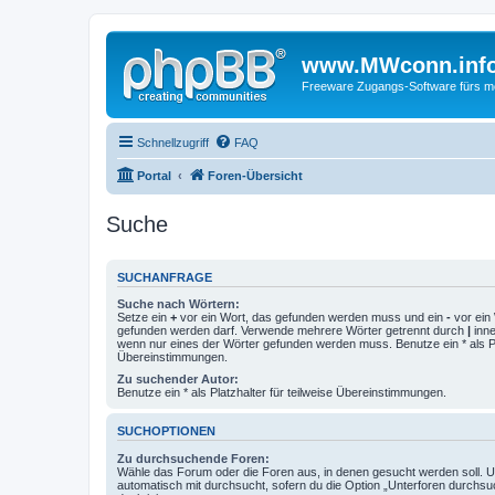
www.MWconn.inf
Freeware Zugangs-Software fürs mob
Schnellzugriff
FAQ
Portal
Foren-Übersicht
Suche
SUCHANFRAGE
Suche nach Wörtern:
Setze ein
+
vor ein Wort, das gefunden werden muss und ein
-
vor ein 
gefunden werden darf. Verwende mehrere Wörter getrennt durch
|
inne
wenn nur eines der Wörter gefunden werden muss. Benutze ein * als Pla
Übereinstimmungen.
Zu suchender Autor:
Benutze ein * als Platzhalter für teilweise Übereinstimmungen.
SUCHOPTIONEN
Zu durchsuchende Foren:
Wähle das Forum oder die Foren aus, in denen gesucht werden soll. 
automatisch mit durchsucht, sofern du die Option „Unterforen durchsu