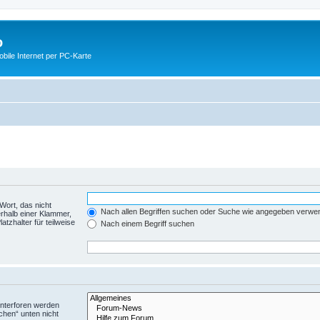
o
ile Internet per PC-Karte
Wort, das nicht
Nach allen Begriffen suchen oder Suche wie angegeben verwe
rhalb einer Klammer,
tzhalter für teilweise
Nach einem Begriff suchen
Unterforen werden
chen“ unten nicht