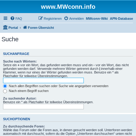
www.MWconn.info
FAQ
Registrieren
Anmelden
MWconn-Wiki
APN-Database
Portal
Foren-Übersicht
Suche
SUCHANFRAGE
Suche nach Wörtern:
Setze ein
+
vor ein Wort, das gefunden werden muss und ein
-
vor ein Wort, das nicht
gefunden werden darf. Verwende mehrere Wörter getrennt durch
|
innerhalb einer
Klammer, wenn nur eines der Wörter gefunden werden muss. Benutze ein * als
Platzhalter für teilweise Übereinstimmungen.
Nach allen Begriffen suchen oder Suche wie angegeben verwenden
Nach einem Begriff suchen
Zu suchender Autor:
Benutze ein * als Platzhalter für teilweise Übereinstimmungen.
SUCHOPTIONEN
Zu durchsuchende Foren:
Wähle das Forum oder die Foren aus, in denen gesucht werden soll. Unterforen werden
automatisch mit durchsucht, sofern du die Option „Unterforen durchsuchen“ unten nicht