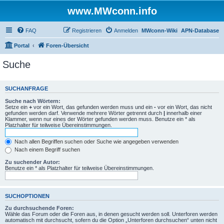
www.MWconn.info
FAQ
Registrieren
Anmelden
MWconn-Wiki
APN-Database
Portal
Foren-Übersicht
Suche
SUCHANFRAGE
Suche nach Wörtern:
Setze ein
+
vor ein Wort, das gefunden werden muss und ein
-
vor ein Wort, das nicht
gefunden werden darf. Verwende mehrere Wörter getrennt durch
|
innerhalb einer
Klammer, wenn nur eines der Wörter gefunden werden muss. Benutze ein * als
Platzhalter für teilweise Übereinstimmungen.
Nach allen Begriffen suchen oder Suche wie angegeben verwenden
Nach einem Begriff suchen
Zu suchender Autor:
Benutze ein * als Platzhalter für teilweise Übereinstimmungen.
SUCHOPTIONEN
Zu durchsuchende Foren:
Wähle das Forum oder die Foren aus, in denen gesucht werden soll. Unterforen werden
automatisch mit durchsucht, sofern du die Option „Unterforen durchsuchen“ unten nicht