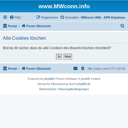
www.MWconn.info
FAQ
Registrieren
Anmelden
MWconn-Wiki
APN-Database
S
Portal
Foren-Übersicht
u
Alle Cookies löschen
c
h
Bist du dir sicher, dass du alle Cookies des Boards löschen möchtest?
e
Portal
Foren-Übersicht
Alle Zeiten sind
UTC+02:00
Powered by
phpBB
® Forum Software © phpBB Limited
Deutsche Übersetzung durch
phpBB.de
Datenschutz
|
Nutzungsbedingungen