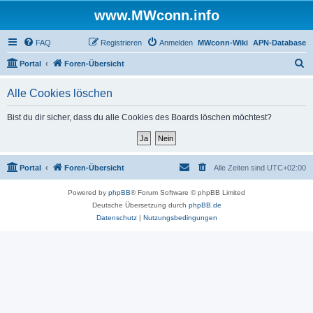
www.MWconn.info
FAQ
Registrieren
Anmelden
MWconn-Wiki
APN-Database
S
Portal
Foren-Übersicht
u
Alle Cookies löschen
c
h
Bist du dir sicher, dass du alle Cookies des Boards löschen möchtest?
e
Portal
Foren-Übersicht
Alle Zeiten sind
UTC+02:00
Powered by
phpBB
® Forum Software © phpBB Limited
Deutsche Übersetzung durch
phpBB.de
Datenschutz
|
Nutzungsbedingungen