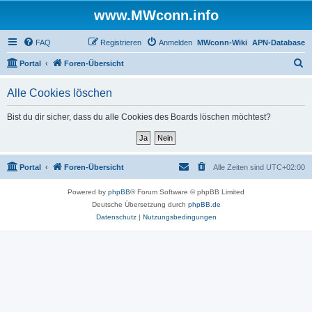
www.MWconn.info
FAQ
Registrieren
Anmelden
MWconn-Wiki
APN-Database
S
Portal
Foren-Übersicht
u
Alle Cookies löschen
c
h
Bist du dir sicher, dass du alle Cookies des Boards löschen möchtest?
e
Portal
Foren-Übersicht
Alle Zeiten sind
UTC+02:00
Powered by
phpBB
® Forum Software © phpBB Limited
Deutsche Übersetzung durch
phpBB.de
Datenschutz
|
Nutzungsbedingungen