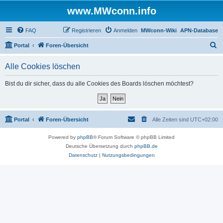
www.MWconn.info
FAQ
Registrieren
Anmelden
MWconn-Wiki
APN-Database
S
Portal
Foren-Übersicht
u
Alle Cookies löschen
c
h
Bist du dir sicher, dass du alle Cookies des Boards löschen möchtest?
e
Portal
Foren-Übersicht
Alle Zeiten sind
UTC+02:00
Powered by
phpBB
® Forum Software © phpBB Limited
Deutsche Übersetzung durch
phpBB.de
Datenschutz
|
Nutzungsbedingungen