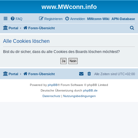
www.MWconn.info
FAQ
Registrieren
Anmelden
MWconn-Wiki
APN-Database
S
Portal
Foren-Übersicht
u
Alle Cookies löschen
c
h
Bist du dir sicher, dass du alle Cookies des Boards löschen möchtest?
e
Portal
Foren-Übersicht
Alle Zeiten sind
UTC+02:00
Powered by
phpBB
® Forum Software © phpBB Limited
Deutsche Übersetzung durch
phpBB.de
Datenschutz
|
Nutzungsbedingungen