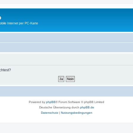
o
ile Internet per PC-Karte
chtest?
Powered by
phpBB
® Forum Software © phpBB Limited
Deutsche Übersetzung durch
phpBB.de
Datenschutz
|
Nutzungsbedingungen