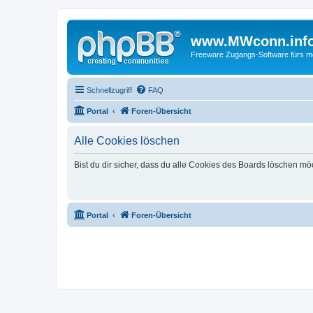
www.MWconn.inf
Freeware Zugangs-Software fürs mob
Schnellzugriff
FAQ
Portal
Foren-Übersicht
Alle Cookies löschen
Bist du dir sicher, dass du alle Cookies des Boards löschen mö
Portal
Foren-Übersicht