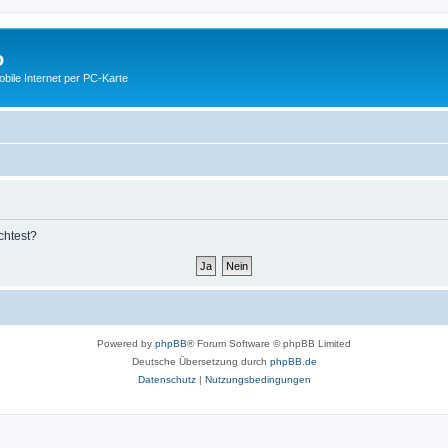
o
ile Internet per PC-Karte
chtest?
Powered by
phpBB
® Forum Software © phpBB Limited
Deutsche Übersetzung durch
phpBB.de
Datenschutz
|
Nutzungsbedingungen