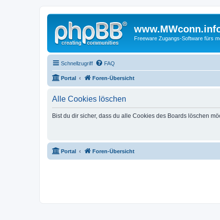
www.MWconn.inf
Freeware Zugangs-Software fürs mob
Schnellzugriff
FAQ
Portal
Foren-Übersicht
Alle Cookies löschen
Bist du dir sicher, dass du alle Cookies des Boards löschen mö
Portal
Foren-Übersicht