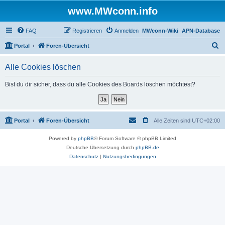
www.MWconn.info
FAQ
Registrieren
Anmelden
MWconn-Wiki
APN-Database
S
Portal
Foren-Übersicht
u
Alle Cookies löschen
c
h
Bist du dir sicher, dass du alle Cookies des Boards löschen möchtest?
e
Portal
Foren-Übersicht
Alle Zeiten sind
UTC+02:00
Powered by
phpBB
® Forum Software © phpBB Limited
Deutsche Übersetzung durch
phpBB.de
Datenschutz
|
Nutzungsbedingungen