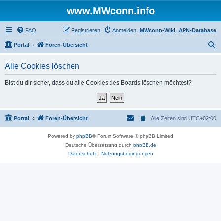
www.MWconn.info
FAQ
Registrieren
Anmelden
MWconn-Wiki
APN-Database
S
Portal
Foren-Übersicht
u
Alle Cookies löschen
c
h
Bist du dir sicher, dass du alle Cookies des Boards löschen möchtest?
e
Portal
Foren-Übersicht
Alle Zeiten sind
UTC+02:00
Powered by
phpBB
® Forum Software © phpBB Limited
Deutsche Übersetzung durch
phpBB.de
Datenschutz
|
Nutzungsbedingungen