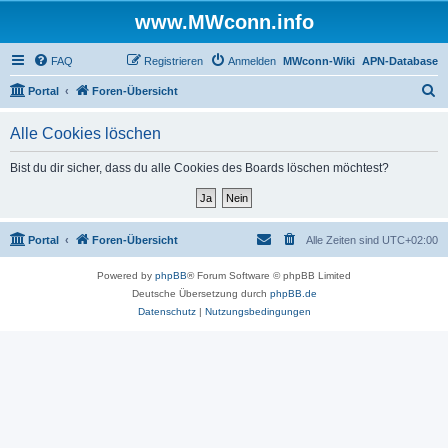
www.MWconn.info
FAQ
Registrieren
Anmelden
MWconn-Wiki
APN-Database
S
Portal
Foren-Übersicht
u
Alle Cookies löschen
c
h
Bist du dir sicher, dass du alle Cookies des Boards löschen möchtest?
e
Portal
Foren-Übersicht
Alle Zeiten sind
UTC+02:00
Powered by
phpBB
® Forum Software © phpBB Limited
Deutsche Übersetzung durch
phpBB.de
Datenschutz
|
Nutzungsbedingungen