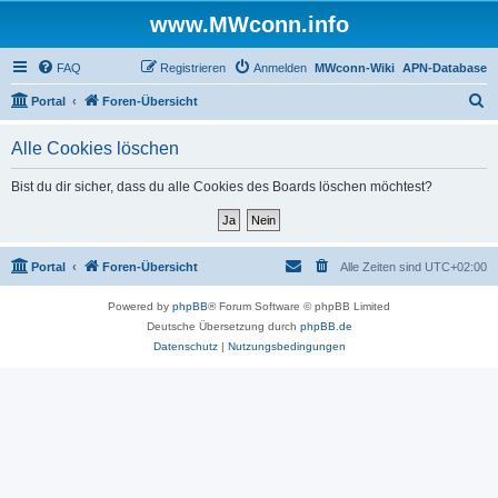
www.MWconn.info
FAQ
Registrieren
Anmelden
MWconn-Wiki
APN-Database
S
Portal
Foren-Übersicht
u
Alle Cookies löschen
c
h
Bist du dir sicher, dass du alle Cookies des Boards löschen möchtest?
e
Portal
Foren-Übersicht
Alle Zeiten sind
UTC+02:00
Powered by
phpBB
® Forum Software © phpBB Limited
Deutsche Übersetzung durch
phpBB.de
Datenschutz
|
Nutzungsbedingungen