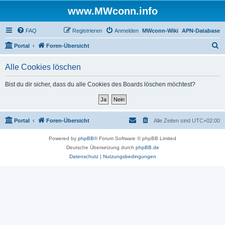
www.MWconn.info
FAQ
Registrieren
Anmelden
MWconn-Wiki
APN-Database
S
Portal
Foren-Übersicht
u
Alle Cookies löschen
c
h
Bist du dir sicher, dass du alle Cookies des Boards löschen möchtest?
e
Portal
Foren-Übersicht
Alle Zeiten sind
UTC+02:00
Powered by
phpBB
® Forum Software © phpBB Limited
Deutsche Übersetzung durch
phpBB.de
Datenschutz
|
Nutzungsbedingungen