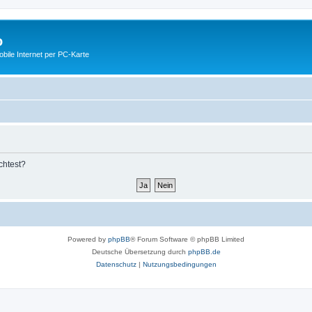
o
ile Internet per PC-Karte
chtest?
Powered by
phpBB
® Forum Software © phpBB Limited
Deutsche Übersetzung durch
phpBB.de
Datenschutz
|
Nutzungsbedingungen