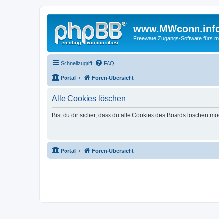
www.MWconn.inf
Freeware Zugangs-Software fürs mob
Schnellzugriff
FAQ
Portal
Foren-Übersicht
Alle Cookies löschen
Bist du dir sicher, dass du alle Cookies des Boards löschen mö
Portal
Foren-Übersicht