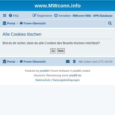
www.MWconn.info
FAQ
Registrieren
Anmelden
MWconn-Wiki
APN-Database
S
Portal
Foren-Übersicht
u
Alle Cookies löschen
c
h
Bist du dir sicher, dass du alle Cookies des Boards löschen möchtest?
e
Portal
Foren-Übersicht
Alle Zeiten sind
UTC+02:00
Powered by
phpBB
® Forum Software © phpBB Limited
Deutsche Übersetzung durch
phpBB.de
Datenschutz
|
Nutzungsbedingungen