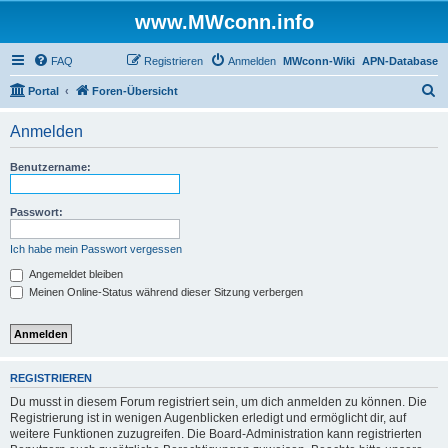
www.MWconn.info
FAQ
Registrieren
Anmelden
MWconn-Wiki
APN-Database
S
Portal
Foren-Übersicht
u
Anmelden
c
h
Benutzername:
e
Passwort:
Ich habe mein Passwort vergessen
Angemeldet bleiben
Meinen Online-Status während dieser Sitzung verbergen
REGISTRIEREN
Du musst in diesem Forum registriert sein, um dich anmelden zu können. Die
Registrierung ist in wenigen Augenblicken erledigt und ermöglicht dir, auf
weitere Funktionen zuzugreifen. Die Board-Administration kann registrierten