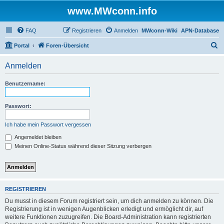
www.MWconn.info
FAQ
Registrieren
Anmelden
MWconn-Wiki
APN-Database
S
Portal
Foren-Übersicht
u
Anmelden
c
h
Benutzername:
e
Passwort:
Ich habe mein Passwort vergessen
Angemeldet bleiben
Meinen Online-Status während dieser Sitzung verbergen
REGISTRIEREN
Du musst in diesem Forum registriert sein, um dich anmelden zu können. Die
Registrierung ist in wenigen Augenblicken erledigt und ermöglicht dir, auf
weitere Funktionen zuzugreifen. Die Board-Administration kann registrierten