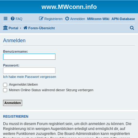
www.MWconn.info
FAQ
Registrieren
Anmelden
MWconn-Wiki
APN-Database
S
Portal
Foren-Übersicht
u
Anmelden
c
h
Benutzername:
e
Passwort:
Ich habe mein Passwort vergessen
Angemeldet bleiben
Meinen Online-Status während dieser Sitzung verbergen
REGISTRIEREN
Du musst in diesem Forum registriert sein, um dich anmelden zu können. Die
Registrierung ist in wenigen Augenblicken erledigt und ermöglicht dir, auf
weitere Funktionen zuzugreifen. Die Board-Administration kann registrierten