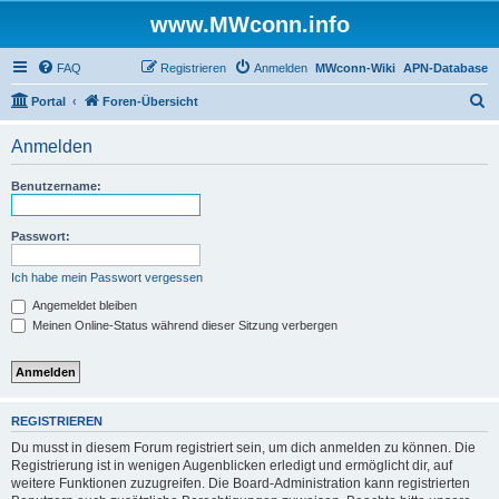
www.MWconn.info
FAQ
Registrieren
Anmelden
MWconn-Wiki
APN-Database
S
Portal
Foren-Übersicht
u
Anmelden
c
h
Benutzername:
e
Passwort:
Ich habe mein Passwort vergessen
Angemeldet bleiben
Meinen Online-Status während dieser Sitzung verbergen
REGISTRIEREN
Du musst in diesem Forum registriert sein, um dich anmelden zu können. Die
Registrierung ist in wenigen Augenblicken erledigt und ermöglicht dir, auf
weitere Funktionen zuzugreifen. Die Board-Administration kann registrierten