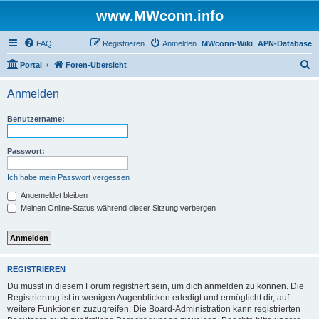
www.MWconn.info
FAQ
Registrieren
Anmelden
MWconn-Wiki
APN-Database
S
Portal
Foren-Übersicht
u
Anmelden
c
h
Benutzername:
e
Passwort:
Ich habe mein Passwort vergessen
Angemeldet bleiben
Meinen Online-Status während dieser Sitzung verbergen
REGISTRIEREN
Du musst in diesem Forum registriert sein, um dich anmelden zu können. Die
Registrierung ist in wenigen Augenblicken erledigt und ermöglicht dir, auf
weitere Funktionen zuzugreifen. Die Board-Administration kann registrierten