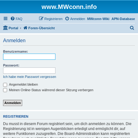
www.MWconn.info
FAQ
Registrieren
Anmelden
MWconn-Wiki
APN-Database
S
Portal
Foren-Übersicht
u
Anmelden
c
h
Benutzername:
e
Passwort:
Ich habe mein Passwort vergessen
Angemeldet bleiben
Meinen Online-Status während dieser Sitzung verbergen
REGISTRIEREN
Du musst in diesem Forum registriert sein, um dich anmelden zu können. Die
Registrierung ist in wenigen Augenblicken erledigt und ermöglicht dir, auf
weitere Funktionen zuzugreifen. Die Board-Administration kann registrierten