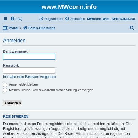
www.MWconn.info
FAQ
Registrieren
Anmelden
MWconn-Wiki
APN-Database
S
Portal
Foren-Übersicht
u
Anmelden
c
h
Benutzername:
e
Passwort:
Ich habe mein Passwort vergessen
Angemeldet bleiben
Meinen Online-Status während dieser Sitzung verbergen
REGISTRIEREN
Du musst in diesem Forum registriert sein, um dich anmelden zu können. Die
Registrierung ist in wenigen Augenblicken erledigt und ermöglicht dir, auf
weitere Funktionen zuzugreifen. Die Board-Administration kann registrierten