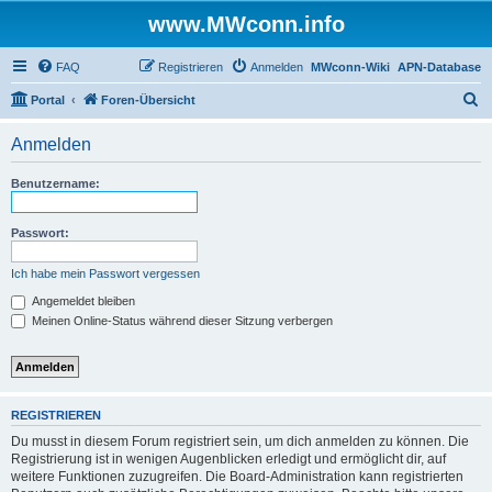
www.MWconn.info
FAQ
Registrieren
Anmelden
MWconn-Wiki
APN-Database
S
Portal
Foren-Übersicht
u
Anmelden
c
h
Benutzername:
e
Passwort:
Ich habe mein Passwort vergessen
Angemeldet bleiben
Meinen Online-Status während dieser Sitzung verbergen
REGISTRIEREN
Du musst in diesem Forum registriert sein, um dich anmelden zu können. Die
Registrierung ist in wenigen Augenblicken erledigt und ermöglicht dir, auf
weitere Funktionen zuzugreifen. Die Board-Administration kann registrierten