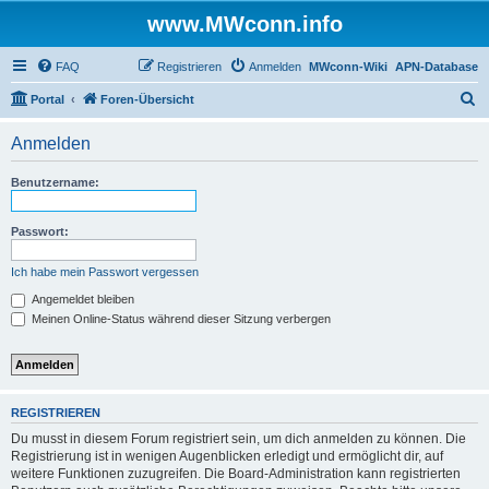
www.MWconn.info
FAQ
Registrieren
Anmelden
MWconn-Wiki
APN-Database
S
Portal
Foren-Übersicht
u
Anmelden
c
h
Benutzername:
e
Passwort:
Ich habe mein Passwort vergessen
Angemeldet bleiben
Meinen Online-Status während dieser Sitzung verbergen
REGISTRIEREN
Du musst in diesem Forum registriert sein, um dich anmelden zu können. Die
Registrierung ist in wenigen Augenblicken erledigt und ermöglicht dir, auf
weitere Funktionen zuzugreifen. Die Board-Administration kann registrierten