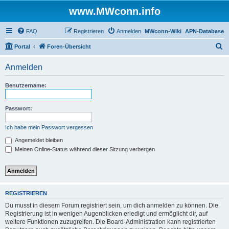
www.MWconn.info
FAQ
Registrieren
Anmelden
MWconn-Wiki
APN-Database
S
Portal
Foren-Übersicht
u
Anmelden
c
h
Benutzername:
e
Passwort:
Ich habe mein Passwort vergessen
Angemeldet bleiben
Meinen Online-Status während dieser Sitzung verbergen
REGISTRIEREN
Du musst in diesem Forum registriert sein, um dich anmelden zu können. Die
Registrierung ist in wenigen Augenblicken erledigt und ermöglicht dir, auf
weitere Funktionen zuzugreifen. Die Board-Administration kann registrierten