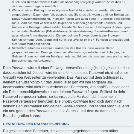
durch den Betreiber weitere Daten als notwendig festgelegt wurden, so ist dies für
dich vor deren Eingabe ersichtlich.
Wenn du einen Beitrag oder eine private Nachricht erstellst, so werden die dort
eingegebenen Daten ebenfalls gespeichert. Gleiches gilt, wenn du einen Beitrag als
Entwurf zwischenspeicherst. In diesen Fällen wird auch deine IP-Adresse gespeichert.
Die IP-Adresse wird weiterhin bei folgenden Aktionen gespeichert: Löschen und
Ändern von Beiträgen (dazu zählen Private Nachrichten und Umfragen), Änderungen
an zentralen Profildaten (E-Mail-Adresse, Kontoaktivierung, Benutzer-Passwort) und
gescheiterte Anmeldeversuche. Die von deinem Browser übermittelte Browser-
Kennzeichnung (User Agent) wird nur in der „Wer ist online?“-Funktion angezeigt und
nicht dauerhaft gespeichert.
Schließlich erfordern einzelne Funktionen des Boards, dass weitere Daten
gespeichert werden. Dazu gehören dein Abstimmungsverhalten bei Umfragen, der
Gelesen-Status von deinen Beiträgen oder explizit von dir gesetzte Lesezeichen oder
Benachrichtigungsfunktionen.
Dein Passwort wird mit einer Einwege-Verschlüsselung (Hash) gespeichert, so
dass es sicher ist. Jedoch wird dir empfohlen, dieses Passwort nicht auf einer
Vielzahl von Webseiten zu verwenden. Das Passwort ist dein Schlüssel zu
deinem Benutzerkonto für das Board, also geh mit ihm sorgsam um.
Insbesondere wird dich kein Vertreter des Betreibers, von phpBB Limited oder
ein Dritter berechtigterweise nach deinem Passwort fragen. Solltest du dein
Passwort vergessen haben, so kannst du die Funktion „Ich habe mein
Passwort vergessen“ benutzen. Die phpBB-Software fragt dich dann nach
deinem Benutzernamen und deiner E-Mail-Adresse und sendet anschließend
ein neu generiertes Passwort an diese Adresse, mit dem du dann auf das
Board zugreifen kannst.
GESTATTUNG DER DATENSPEICHERUNG
Du gestattest dem Betreiber, die von dir eingegebenen und oben näher