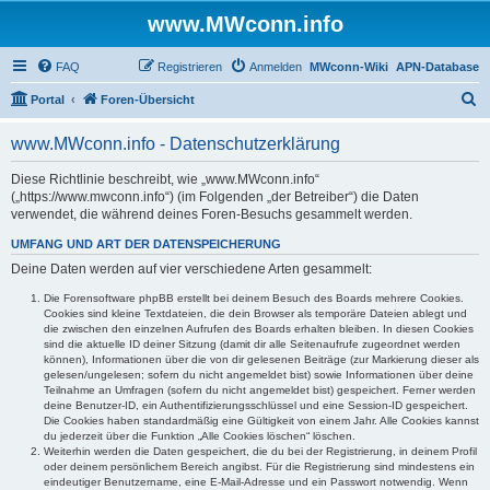
www.MWconn.info
FAQ
Registrieren
Anmelden
MWconn-Wiki
APN-Database
S
Portal
Foren-Übersicht
u
www.MWconn.info - Datenschutzerklärung
c
h
Diese Richtlinie beschreibt, wie „www.MWconn.info“
(„https://www.mwconn.info“) (im Folgenden „der Betreiber“) die Daten
e
verwendet, die während deines Foren-Besuchs gesammelt werden.
UMFANG UND ART DER DATENSPEICHERUNG
Deine Daten werden auf vier verschiedene Arten gesammelt:
Die Forensoftware phpBB erstellt bei deinem Besuch des Boards mehrere Cookies.
Cookies sind kleine Textdateien, die dein Browser als temporäre Dateien ablegt und
die zwischen den einzelnen Aufrufen des Boards erhalten bleiben. In diesen Cookies
sind die aktuelle ID deiner Sitzung (damit dir alle Seitenaufrufe zugeordnet werden
können), Informationen über die von dir gelesenen Beiträge (zur Markierung dieser als
gelesen/ungelesen; sofern du nicht angemeldet bist) sowie Informationen über deine
Teilnahme an Umfragen (sofern du nicht angemeldet bist) gespeichert. Ferner werden
deine Benutzer-ID, ein Authentifizierungsschlüssel und eine Session-ID gespeichert.
Die Cookies haben standardmäßig eine Gültigkeit von einem Jahr. Alle Cookies kannst
du jederzeit über die Funktion „Alle Cookies löschen“ löschen.
Weiterhin werden die Daten gespeichert, die du bei der Registrierung, in deinem Profil
oder deinem persönlichem Bereich angibst. Für die Registrierung sind mindestens ein
eindeutiger Benutzername, eine E-Mail-Adresse und ein Passwort notwendig. Wenn