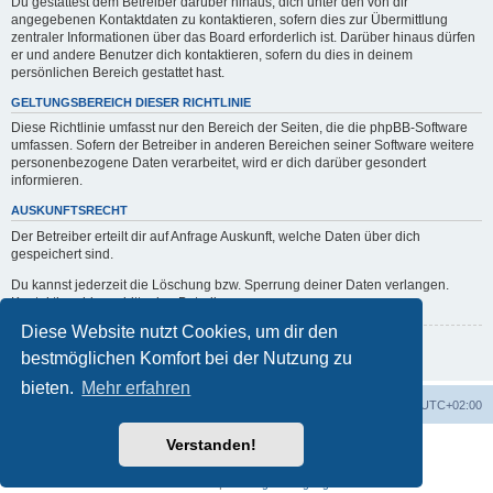
Du gestattest dem Betreiber darüber hinaus, dich unter den von dir
angegebenen Kontaktdaten zu kontaktieren, sofern dies zur Übermittlung
zentraler Informationen über das Board erforderlich ist. Darüber hinaus dürfen
er und andere Benutzer dich kontaktieren, sofern du dies in deinem
persönlichen Bereich gestattet hast.
GELTUNGSBEREICH DIESER RICHTLINIE
Diese Richtlinie umfasst nur den Bereich der Seiten, die die phpBB-Software
umfassen. Sofern der Betreiber in anderen Bereichen seiner Software weitere
personenbezogene Daten verarbeitet, wird er dich darüber gesondert
informieren.
AUSKUNFTSRECHT
Der Betreiber erteilt dir auf Anfrage Auskunft, welche Daten über dich
gespeichert sind.
Du kannst jederzeit die Löschung bzw. Sperrung deiner Daten verlangen.
Kontaktiere hierzu bitte den Betreiber.
Diese Website nutzt Cookies, um dir den
Zurück zur vorherigen Seite
bestmöglichen Komfort bei der Nutzung zu
bieten.
Mehr erfahren
Portal
Foren-Übersicht
Alle Zeiten sind
UTC+02:00
Verstanden!
Powered by
phpBB
® Forum Software © phpBB Limited
Deutsche Übersetzung durch
phpBB.de
Datenschutz
|
Nutzungsbedingungen