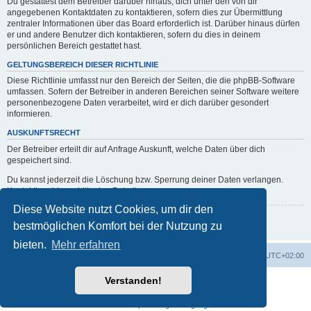
Du gestattest dem Betreiber darüber hinaus, dich unter den von dir
angegebenen Kontaktdaten zu kontaktieren, sofern dies zur Übermittlung
zentraler Informationen über das Board erforderlich ist. Darüber hinaus dürfen
er und andere Benutzer dich kontaktieren, sofern du dies in deinem
persönlichen Bereich gestattet hast.
GELTUNGSBEREICH DIESER RICHTLINIE
Diese Richtlinie umfasst nur den Bereich der Seiten, die die phpBB-Software
umfassen. Sofern der Betreiber in anderen Bereichen seiner Software weitere
personenbezogene Daten verarbeitet, wird er dich darüber gesondert
informieren.
AUSKUNFTSRECHT
Der Betreiber erteilt dir auf Anfrage Auskunft, welche Daten über dich
gespeichert sind.
Du kannst jederzeit die Löschung bzw. Sperrung deiner Daten verlangen.
Kontaktiere hierzu bitte den Betreiber.
Diese Website nutzt Cookies, um dir den
Zurück zur vorherigen Seite
bestmöglichen Komfort bei der Nutzung zu
bieten.
Mehr erfahren
Portal
Foren-Übersicht
Alle Zeiten sind
UTC+02:00
Verstanden!
Powered by
phpBB
® Forum Software © phpBB Limited
Deutsche Übersetzung durch
phpBB.de
Datenschutz
|
Nutzungsbedingungen