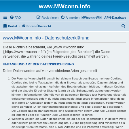
www.MWconn.info
FAQ
Registrieren
Anmelden
MWconn-Wiki
APN-Database
S
Portal
Foren-Übersicht
u
www.MWconn.info - Datenschutzerklärung
c
h
Diese Richtlinie beschreibt, wie „www.MWconn.info“
(„https://www.mwconn.info“) (im Folgenden „der Betreiber“) die Daten
e
verwendet, die während deines Foren-Besuchs gesammelt werden.
UMFANG UND ART DER DATENSPEICHERUNG
Deine Daten werden auf vier verschiedene Arten gesammelt:
Die Forensoftware phpBB erstellt bei deinem Besuch des Boards mehrere Cookies.
Cookies sind kleine Textdateien, die dein Browser als temporäre Dateien ablegt und
die zwischen den einzelnen Aufrufen des Boards erhalten bleiben. In diesen Cookies
sind die aktuelle ID deiner Sitzung (damit dir alle Seitenaufrufe zugeordnet werden
können), Informationen über die von dir gelesenen Beiträge (zur Markierung dieser als
gelesen/ungelesen; sofern du nicht angemeldet bist) sowie Informationen über deine
Teilnahme an Umfragen (sofern du nicht angemeldet bist) gespeichert. Ferner werden
deine Benutzer-ID, ein Authentifizierungsschlüssel und eine Session-ID gespeichert.
Die Cookies haben standardmäßig eine Gültigkeit von einem Jahr. Alle Cookies kannst
du jederzeit über die Funktion „Alle Cookies löschen“ löschen.
Weiterhin werden die Daten gespeichert, die du bei der Registrierung, in deinem Profil
oder deinem persönlichem Bereich angibst. Für die Registrierung sind mindestens ein
eindeutiger Benutzername, eine E-Mail-Adresse und ein Passwort notwendig. Wenn