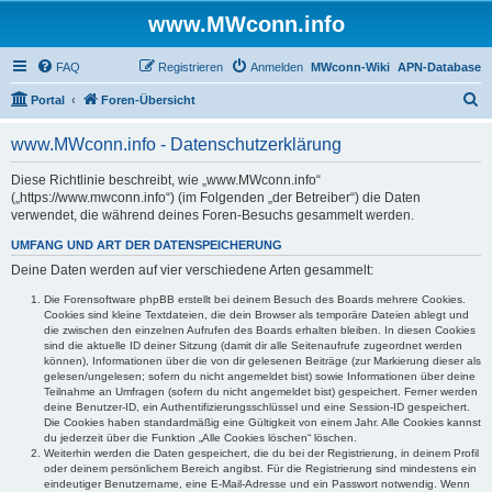
www.MWconn.info
FAQ
Registrieren
Anmelden
MWconn-Wiki
APN-Database
S
Portal
Foren-Übersicht
u
www.MWconn.info - Datenschutzerklärung
c
h
Diese Richtlinie beschreibt, wie „www.MWconn.info“
(„https://www.mwconn.info“) (im Folgenden „der Betreiber“) die Daten
e
verwendet, die während deines Foren-Besuchs gesammelt werden.
UMFANG UND ART DER DATENSPEICHERUNG
Deine Daten werden auf vier verschiedene Arten gesammelt:
Die Forensoftware phpBB erstellt bei deinem Besuch des Boards mehrere Cookies.
Cookies sind kleine Textdateien, die dein Browser als temporäre Dateien ablegt und
die zwischen den einzelnen Aufrufen des Boards erhalten bleiben. In diesen Cookies
sind die aktuelle ID deiner Sitzung (damit dir alle Seitenaufrufe zugeordnet werden
können), Informationen über die von dir gelesenen Beiträge (zur Markierung dieser als
gelesen/ungelesen; sofern du nicht angemeldet bist) sowie Informationen über deine
Teilnahme an Umfragen (sofern du nicht angemeldet bist) gespeichert. Ferner werden
deine Benutzer-ID, ein Authentifizierungsschlüssel und eine Session-ID gespeichert.
Die Cookies haben standardmäßig eine Gültigkeit von einem Jahr. Alle Cookies kannst
du jederzeit über die Funktion „Alle Cookies löschen“ löschen.
Weiterhin werden die Daten gespeichert, die du bei der Registrierung, in deinem Profil
oder deinem persönlichem Bereich angibst. Für die Registrierung sind mindestens ein
eindeutiger Benutzername, eine E-Mail-Adresse und ein Passwort notwendig. Wenn