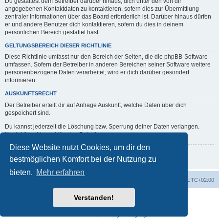
Du gestattest dem Betreiber darüber hinaus, dich unter den von dir
angegebenen Kontaktdaten zu kontaktieren, sofern dies zur Übermittlung
zentraler Informationen über das Board erforderlich ist. Darüber hinaus dürfen
er und andere Benutzer dich kontaktieren, sofern du dies in deinem
persönlichen Bereich gestattet hast.
GELTUNGSBEREICH DIESER RICHTLINIE
Diese Richtlinie umfasst nur den Bereich der Seiten, die die phpBB-Software
umfassen. Sofern der Betreiber in anderen Bereichen seiner Software weitere
personenbezogene Daten verarbeitet, wird er dich darüber gesondert
informieren.
AUSKUNFTSRECHT
Der Betreiber erteilt dir auf Anfrage Auskunft, welche Daten über dich
gespeichert sind.
Du kannst jederzeit die Löschung bzw. Sperrung deiner Daten verlangen.
Kontaktiere hierzu bitte den Betreiber.
Diese Website nutzt Cookies, um dir den
Zurück zur vorherigen Seite
bestmöglichen Komfort bei der Nutzung zu
bieten.
Mehr erfahren
Portal
Foren-Übersicht
Alle Zeiten sind
UTC+02:00
Verstanden!
Powered by
phpBB
® Forum Software © phpBB Limited
Deutsche Übersetzung durch
phpBB.de
Datenschutz
|
Nutzungsbedingungen