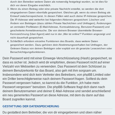
durch den Betreiber weitere Daten als notwendig festgelegt wurden, so ist dies für
dich vor deren Eingabe ersichtlich.
Wenn du einen Beitrag oder eine private Nachricht erstellst, so werden die dort
eingegebenen Daten ebenfalls gespeichert. Gleiches gilt, wenn du einen Beitrag als
Entwurf zwischenspeicherst. In diesen Fällen wird auch deine IP-Adresse gespeichert.
Die IP-Adresse wird weiterhin bei folgenden Aktionen gespeichert: Löschen und
Ändern von Beiträgen (dazu zählen Private Nachrichten und Umfragen), Änderungen
an zentralen Profildaten (E-Mail-Adresse, Kontoaktivierung, Benutzer-Passwort) und
gescheiterte Anmeldeversuche. Die von deinem Browser übermittelte Browser-
Kennzeichnung (User Agent) wird nur in der „Wer ist online?“-Funktion angezeigt und
nicht dauerhaft gespeichert.
Schließlich erfordern einzelne Funktionen des Boards, dass weitere Daten
gespeichert werden. Dazu gehören dein Abstimmungsverhalten bei Umfragen, der
Gelesen-Status von deinen Beiträgen oder explizit von dir gesetzte Lesezeichen oder
Benachrichtigungsfunktionen.
Dein Passwort wird mit einer Einwege-Verschlüsselung (Hash) gespeichert, so
dass es sicher ist. Jedoch wird dir empfohlen, dieses Passwort nicht auf einer
Vielzahl von Webseiten zu verwenden. Das Passwort ist dein Schlüssel zu
deinem Benutzerkonto für das Board, also geh mit ihm sorgsam um.
Insbesondere wird dich kein Vertreter des Betreibers, von phpBB Limited oder
ein Dritter berechtigterweise nach deinem Passwort fragen. Solltest du dein
Passwort vergessen haben, so kannst du die Funktion „Ich habe mein
Passwort vergessen“ benutzen. Die phpBB-Software fragt dich dann nach
deinem Benutzernamen und deiner E-Mail-Adresse und sendet anschließend
ein neu generiertes Passwort an diese Adresse, mit dem du dann auf das
Board zugreifen kannst.
GESTATTUNG DER DATENSPEICHERUNG
Du gestattest dem Betreiber, die von dir eingegebenen und oben näher