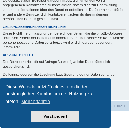
Du gestattest dem Betreiber darüber hinaus, dich unter den von dir
angegebenen Kontaktdaten zu kontaktieren, sofern dies zur Übermittlung
zentraler Informationen über das Board erforderlich ist. Darüber hinaus dürfen
er und andere Benutzer dich kontaktieren, sofern du dies in deinem
persönlichen Bereich gestattet hast.
GELTUNGSBEREICH DIESER RICHTLINIE
Diese Richtlinie umfasst nur den Bereich der Seiten, die die phpBB-Software
umfassen. Sofern der Betreiber in anderen Bereichen seiner Software weitere
personenbezogene Daten verarbeitet, wird er dich darüber gesondert
informieren.
AUSKUNFTSRECHT
Der Betreiber erteilt dir auf Anfrage Auskunft, welche Daten über dich
gespeichert sind.
Du kannst jederzeit die Löschung bzw. Sperrung deiner Daten verlangen.
Kontaktiere hierzu bitte den Betreiber.
Diese Website nutzt Cookies, um dir den
Zurück zur vorherigen Seite
bestmöglichen Komfort bei der Nutzung zu
bieten.
Mehr erfahren
Portal
Foren-Übersicht
Alle Zeiten sind
UTC+02:00
Verstanden!
Powered by
phpBB
® Forum Software © phpBB Limited
Deutsche Übersetzung durch
phpBB.de
Datenschutz
|
Nutzungsbedingungen