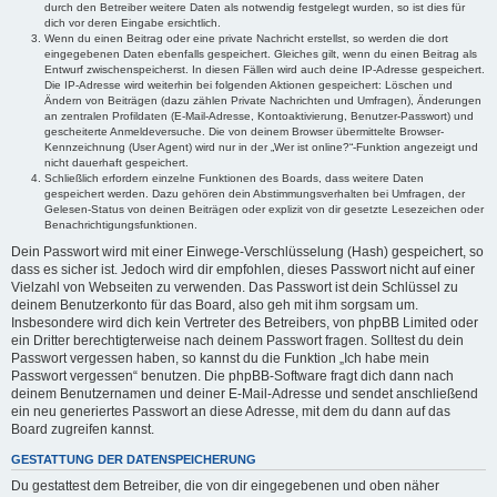
durch den Betreiber weitere Daten als notwendig festgelegt wurden, so ist dies für
dich vor deren Eingabe ersichtlich.
Wenn du einen Beitrag oder eine private Nachricht erstellst, so werden die dort
eingegebenen Daten ebenfalls gespeichert. Gleiches gilt, wenn du einen Beitrag als
Entwurf zwischenspeicherst. In diesen Fällen wird auch deine IP-Adresse gespeichert.
Die IP-Adresse wird weiterhin bei folgenden Aktionen gespeichert: Löschen und
Ändern von Beiträgen (dazu zählen Private Nachrichten und Umfragen), Änderungen
an zentralen Profildaten (E-Mail-Adresse, Kontoaktivierung, Benutzer-Passwort) und
gescheiterte Anmeldeversuche. Die von deinem Browser übermittelte Browser-
Kennzeichnung (User Agent) wird nur in der „Wer ist online?“-Funktion angezeigt und
nicht dauerhaft gespeichert.
Schließlich erfordern einzelne Funktionen des Boards, dass weitere Daten
gespeichert werden. Dazu gehören dein Abstimmungsverhalten bei Umfragen, der
Gelesen-Status von deinen Beiträgen oder explizit von dir gesetzte Lesezeichen oder
Benachrichtigungsfunktionen.
Dein Passwort wird mit einer Einwege-Verschlüsselung (Hash) gespeichert, so
dass es sicher ist. Jedoch wird dir empfohlen, dieses Passwort nicht auf einer
Vielzahl von Webseiten zu verwenden. Das Passwort ist dein Schlüssel zu
deinem Benutzerkonto für das Board, also geh mit ihm sorgsam um.
Insbesondere wird dich kein Vertreter des Betreibers, von phpBB Limited oder
ein Dritter berechtigterweise nach deinem Passwort fragen. Solltest du dein
Passwort vergessen haben, so kannst du die Funktion „Ich habe mein
Passwort vergessen“ benutzen. Die phpBB-Software fragt dich dann nach
deinem Benutzernamen und deiner E-Mail-Adresse und sendet anschließend
ein neu generiertes Passwort an diese Adresse, mit dem du dann auf das
Board zugreifen kannst.
GESTATTUNG DER DATENSPEICHERUNG
Du gestattest dem Betreiber, die von dir eingegebenen und oben näher