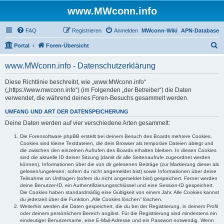
www.MWconn.info
FAQ
Registrieren
Anmelden
MWconn-Wiki
APN-Database
S
Portal
Foren-Übersicht
u
www.MWconn.info - Datenschutzerklärung
c
h
Diese Richtlinie beschreibt, wie „www.MWconn.info“
(„https://www.mwconn.info“) (im Folgenden „der Betreiber“) die Daten
e
verwendet, die während deines Foren-Besuchs gesammelt werden.
UMFANG UND ART DER DATENSPEICHERUNG
Deine Daten werden auf vier verschiedene Arten gesammelt:
Die Forensoftware phpBB erstellt bei deinem Besuch des Boards mehrere Cookies.
Cookies sind kleine Textdateien, die dein Browser als temporäre Dateien ablegt und
die zwischen den einzelnen Aufrufen des Boards erhalten bleiben. In diesen Cookies
sind die aktuelle ID deiner Sitzung (damit dir alle Seitenaufrufe zugeordnet werden
können), Informationen über die von dir gelesenen Beiträge (zur Markierung dieser als
gelesen/ungelesen; sofern du nicht angemeldet bist) sowie Informationen über deine
Teilnahme an Umfragen (sofern du nicht angemeldet bist) gespeichert. Ferner werden
deine Benutzer-ID, ein Authentifizierungsschlüssel und eine Session-ID gespeichert.
Die Cookies haben standardmäßig eine Gültigkeit von einem Jahr. Alle Cookies kannst
du jederzeit über die Funktion „Alle Cookies löschen“ löschen.
Weiterhin werden die Daten gespeichert, die du bei der Registrierung, in deinem Profil
oder deinem persönlichem Bereich angibst. Für die Registrierung sind mindestens ein
eindeutiger Benutzername, eine E-Mail-Adresse und ein Passwort notwendig. Wenn