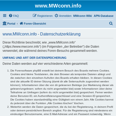
www.MWconn.info
FAQ
Registrieren
Anmelden
MWconn-Wiki
APN-Database
S
Portal
Foren-Übersicht
u
www.MWconn.info - Datenschutzerklärung
c
h
Diese Richtlinie beschreibt, wie „www.MWconn.info“
(„https://www.mwconn.info“) (im Folgenden „der Betreiber“) die Daten
e
verwendet, die während deines Foren-Besuchs gesammelt werden.
UMFANG UND ART DER DATENSPEICHERUNG
Deine Daten werden auf vier verschiedene Arten gesammelt:
Die Forensoftware phpBB erstellt bei deinem Besuch des Boards mehrere Cookies.
Cookies sind kleine Textdateien, die dein Browser als temporäre Dateien ablegt und
die zwischen den einzelnen Aufrufen des Boards erhalten bleiben. In diesen Cookies
sind die aktuelle ID deiner Sitzung (damit dir alle Seitenaufrufe zugeordnet werden
können), Informationen über die von dir gelesenen Beiträge (zur Markierung dieser als
gelesen/ungelesen; sofern du nicht angemeldet bist) sowie Informationen über deine
Teilnahme an Umfragen (sofern du nicht angemeldet bist) gespeichert. Ferner werden
deine Benutzer-ID, ein Authentifizierungsschlüssel und eine Session-ID gespeichert.
Die Cookies haben standardmäßig eine Gültigkeit von einem Jahr. Alle Cookies kannst
du jederzeit über die Funktion „Alle Cookies löschen“ löschen.
Weiterhin werden die Daten gespeichert, die du bei der Registrierung, in deinem Profil
oder deinem persönlichem Bereich angibst. Für die Registrierung sind mindestens ein
eindeutiger Benutzername, eine E-Mail-Adresse und ein Passwort notwendig. Wenn