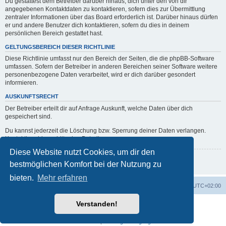
Du gestattest dem Betreiber darüber hinaus, dich unter den von dir
angegebenen Kontaktdaten zu kontaktieren, sofern dies zur Übermittlung
zentraler Informationen über das Board erforderlich ist. Darüber hinaus dürfen
er und andere Benutzer dich kontaktieren, sofern du dies in deinem
persönlichen Bereich gestattet hast.
GELTUNGSBEREICH DIESER RICHTLINIE
Diese Richtlinie umfasst nur den Bereich der Seiten, die die phpBB-Software
umfassen. Sofern der Betreiber in anderen Bereichen seiner Software weitere
personenbezogene Daten verarbeitet, wird er dich darüber gesondert
informieren.
AUSKUNFTSRECHT
Der Betreiber erteilt dir auf Anfrage Auskunft, welche Daten über dich
gespeichert sind.
Du kannst jederzeit die Löschung bzw. Sperrung deiner Daten verlangen.
Kontaktiere hierzu bitte den Betreiber.
Diese Website nutzt Cookies, um dir den
Zurück zur vorherigen Seite
bestmöglichen Komfort bei der Nutzung zu
bieten.
Mehr erfahren
Portal
Foren-Übersicht
Alle Zeiten sind
UTC+02:00
Verstanden!
Powered by
phpBB
® Forum Software © phpBB Limited
Deutsche Übersetzung durch
phpBB.de
Datenschutz
|
Nutzungsbedingungen