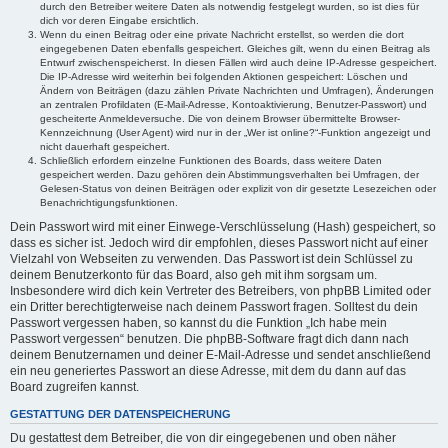
durch den Betreiber weitere Daten als notwendig festgelegt wurden, so ist dies für
dich vor deren Eingabe ersichtlich.
Wenn du einen Beitrag oder eine private Nachricht erstellst, so werden die dort
eingegebenen Daten ebenfalls gespeichert. Gleiches gilt, wenn du einen Beitrag als
Entwurf zwischenspeicherst. In diesen Fällen wird auch deine IP-Adresse gespeichert.
Die IP-Adresse wird weiterhin bei folgenden Aktionen gespeichert: Löschen und
Ändern von Beiträgen (dazu zählen Private Nachrichten und Umfragen), Änderungen
an zentralen Profildaten (E-Mail-Adresse, Kontoaktivierung, Benutzer-Passwort) und
gescheiterte Anmeldeversuche. Die von deinem Browser übermittelte Browser-
Kennzeichnung (User Agent) wird nur in der „Wer ist online?“-Funktion angezeigt und
nicht dauerhaft gespeichert.
Schließlich erfordern einzelne Funktionen des Boards, dass weitere Daten
gespeichert werden. Dazu gehören dein Abstimmungsverhalten bei Umfragen, der
Gelesen-Status von deinen Beiträgen oder explizit von dir gesetzte Lesezeichen oder
Benachrichtigungsfunktionen.
Dein Passwort wird mit einer Einwege-Verschlüsselung (Hash) gespeichert, so
dass es sicher ist. Jedoch wird dir empfohlen, dieses Passwort nicht auf einer
Vielzahl von Webseiten zu verwenden. Das Passwort ist dein Schlüssel zu
deinem Benutzerkonto für das Board, also geh mit ihm sorgsam um.
Insbesondere wird dich kein Vertreter des Betreibers, von phpBB Limited oder
ein Dritter berechtigterweise nach deinem Passwort fragen. Solltest du dein
Passwort vergessen haben, so kannst du die Funktion „Ich habe mein
Passwort vergessen“ benutzen. Die phpBB-Software fragt dich dann nach
deinem Benutzernamen und deiner E-Mail-Adresse und sendet anschließend
ein neu generiertes Passwort an diese Adresse, mit dem du dann auf das
Board zugreifen kannst.
GESTATTUNG DER DATENSPEICHERUNG
Du gestattest dem Betreiber, die von dir eingegebenen und oben näher