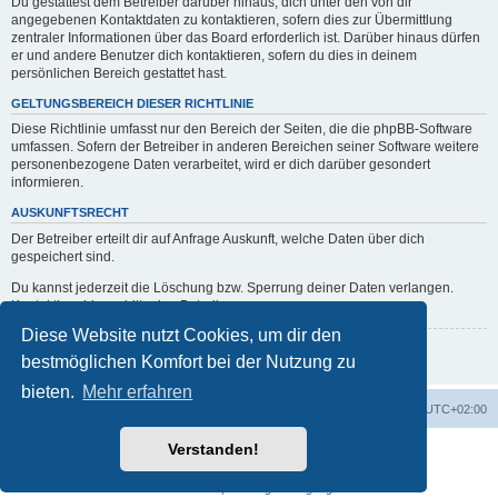
Du gestattest dem Betreiber darüber hinaus, dich unter den von dir
angegebenen Kontaktdaten zu kontaktieren, sofern dies zur Übermittlung
zentraler Informationen über das Board erforderlich ist. Darüber hinaus dürfen
er und andere Benutzer dich kontaktieren, sofern du dies in deinem
persönlichen Bereich gestattet hast.
GELTUNGSBEREICH DIESER RICHTLINIE
Diese Richtlinie umfasst nur den Bereich der Seiten, die die phpBB-Software
umfassen. Sofern der Betreiber in anderen Bereichen seiner Software weitere
personenbezogene Daten verarbeitet, wird er dich darüber gesondert
informieren.
AUSKUNFTSRECHT
Der Betreiber erteilt dir auf Anfrage Auskunft, welche Daten über dich
gespeichert sind.
Du kannst jederzeit die Löschung bzw. Sperrung deiner Daten verlangen.
Kontaktiere hierzu bitte den Betreiber.
Diese Website nutzt Cookies, um dir den
Zurück zur vorherigen Seite
bestmöglichen Komfort bei der Nutzung zu
bieten.
Mehr erfahren
Portal
Foren-Übersicht
Alle Zeiten sind
UTC+02:00
Verstanden!
Powered by
phpBB
® Forum Software © phpBB Limited
Deutsche Übersetzung durch
phpBB.de
Datenschutz
|
Nutzungsbedingungen