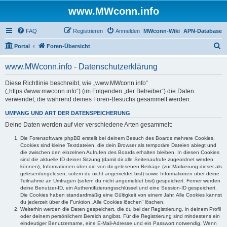
www.MWconn.info
FAQ
Registrieren
Anmelden
MWconn-Wiki
APN-Database
S
Portal
Foren-Übersicht
u
www.MWconn.info - Datenschutzerklärung
c
h
Diese Richtlinie beschreibt, wie „www.MWconn.info“
(„https://www.mwconn.info“) (im Folgenden „der Betreiber“) die Daten
e
verwendet, die während deines Foren-Besuchs gesammelt werden.
UMFANG UND ART DER DATENSPEICHERUNG
Deine Daten werden auf vier verschiedene Arten gesammelt:
Die Forensoftware phpBB erstellt bei deinem Besuch des Boards mehrere Cookies.
Cookies sind kleine Textdateien, die dein Browser als temporäre Dateien ablegt und
die zwischen den einzelnen Aufrufen des Boards erhalten bleiben. In diesen Cookies
sind die aktuelle ID deiner Sitzung (damit dir alle Seitenaufrufe zugeordnet werden
können), Informationen über die von dir gelesenen Beiträge (zur Markierung dieser als
gelesen/ungelesen; sofern du nicht angemeldet bist) sowie Informationen über deine
Teilnahme an Umfragen (sofern du nicht angemeldet bist) gespeichert. Ferner werden
deine Benutzer-ID, ein Authentifizierungsschlüssel und eine Session-ID gespeichert.
Die Cookies haben standardmäßig eine Gültigkeit von einem Jahr. Alle Cookies kannst
du jederzeit über die Funktion „Alle Cookies löschen“ löschen.
Weiterhin werden die Daten gespeichert, die du bei der Registrierung, in deinem Profil
oder deinem persönlichem Bereich angibst. Für die Registrierung sind mindestens ein
eindeutiger Benutzername, eine E-Mail-Adresse und ein Passwort notwendig. Wenn