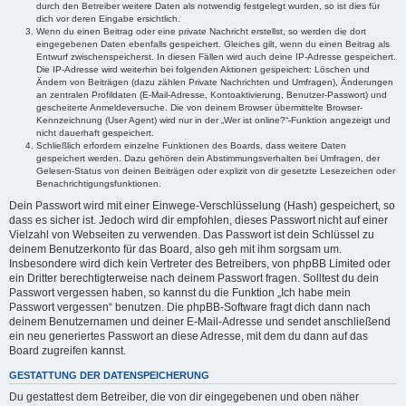
durch den Betreiber weitere Daten als notwendig festgelegt wurden, so ist dies für
dich vor deren Eingabe ersichtlich.
Wenn du einen Beitrag oder eine private Nachricht erstellst, so werden die dort
eingegebenen Daten ebenfalls gespeichert. Gleiches gilt, wenn du einen Beitrag als
Entwurf zwischenspeicherst. In diesen Fällen wird auch deine IP-Adresse gespeichert.
Die IP-Adresse wird weiterhin bei folgenden Aktionen gespeichert: Löschen und
Ändern von Beiträgen (dazu zählen Private Nachrichten und Umfragen), Änderungen
an zentralen Profildaten (E-Mail-Adresse, Kontoaktivierung, Benutzer-Passwort) und
gescheiterte Anmeldeversuche. Die von deinem Browser übermittelte Browser-
Kennzeichnung (User Agent) wird nur in der „Wer ist online?“-Funktion angezeigt und
nicht dauerhaft gespeichert.
Schließlich erfordern einzelne Funktionen des Boards, dass weitere Daten
gespeichert werden. Dazu gehören dein Abstimmungsverhalten bei Umfragen, der
Gelesen-Status von deinen Beiträgen oder explizit von dir gesetzte Lesezeichen oder
Benachrichtigungsfunktionen.
Dein Passwort wird mit einer Einwege-Verschlüsselung (Hash) gespeichert, so
dass es sicher ist. Jedoch wird dir empfohlen, dieses Passwort nicht auf einer
Vielzahl von Webseiten zu verwenden. Das Passwort ist dein Schlüssel zu
deinem Benutzerkonto für das Board, also geh mit ihm sorgsam um.
Insbesondere wird dich kein Vertreter des Betreibers, von phpBB Limited oder
ein Dritter berechtigterweise nach deinem Passwort fragen. Solltest du dein
Passwort vergessen haben, so kannst du die Funktion „Ich habe mein
Passwort vergessen“ benutzen. Die phpBB-Software fragt dich dann nach
deinem Benutzernamen und deiner E-Mail-Adresse und sendet anschließend
ein neu generiertes Passwort an diese Adresse, mit dem du dann auf das
Board zugreifen kannst.
GESTATTUNG DER DATENSPEICHERUNG
Du gestattest dem Betreiber, die von dir eingegebenen und oben näher