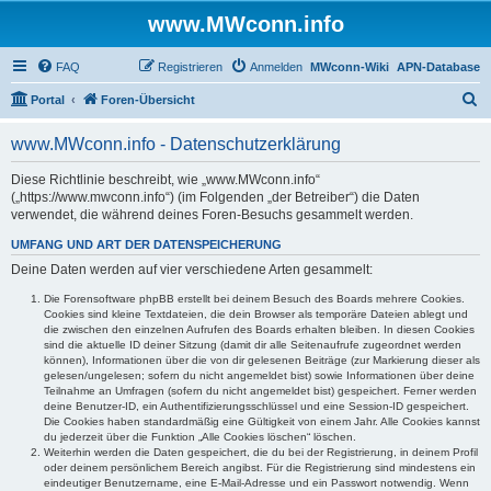
www.MWconn.info
FAQ
Registrieren
Anmelden
MWconn-Wiki
APN-Database
S
Portal
Foren-Übersicht
u
www.MWconn.info - Datenschutzerklärung
c
h
Diese Richtlinie beschreibt, wie „www.MWconn.info“
(„https://www.mwconn.info“) (im Folgenden „der Betreiber“) die Daten
e
verwendet, die während deines Foren-Besuchs gesammelt werden.
UMFANG UND ART DER DATENSPEICHERUNG
Deine Daten werden auf vier verschiedene Arten gesammelt:
Die Forensoftware phpBB erstellt bei deinem Besuch des Boards mehrere Cookies.
Cookies sind kleine Textdateien, die dein Browser als temporäre Dateien ablegt und
die zwischen den einzelnen Aufrufen des Boards erhalten bleiben. In diesen Cookies
sind die aktuelle ID deiner Sitzung (damit dir alle Seitenaufrufe zugeordnet werden
können), Informationen über die von dir gelesenen Beiträge (zur Markierung dieser als
gelesen/ungelesen; sofern du nicht angemeldet bist) sowie Informationen über deine
Teilnahme an Umfragen (sofern du nicht angemeldet bist) gespeichert. Ferner werden
deine Benutzer-ID, ein Authentifizierungsschlüssel und eine Session-ID gespeichert.
Die Cookies haben standardmäßig eine Gültigkeit von einem Jahr. Alle Cookies kannst
du jederzeit über die Funktion „Alle Cookies löschen“ löschen.
Weiterhin werden die Daten gespeichert, die du bei der Registrierung, in deinem Profil
oder deinem persönlichem Bereich angibst. Für die Registrierung sind mindestens ein
eindeutiger Benutzername, eine E-Mail-Adresse und ein Passwort notwendig. Wenn