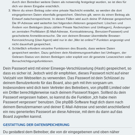
durch den Betreiber weitere Daten als notwendig festgelegt wurden, so ist dies für
dich vor deren Eingabe ersichtlich.
Wenn du einen Beitrag oder eine private Nachricht erstellst, so werden die dort
eingegebenen Daten ebenfalls gespeichert. Gleiches gilt, wenn du einen Beitrag als
Entwurf zwischenspeicherst. In diesen Fällen wird auch deine IP-Adresse gespeichert.
Die IP-Adresse wird weiterhin bei folgenden Aktionen gespeichert: Löschen und
Ändern von Beiträgen (dazu zählen Private Nachrichten und Umfragen), Änderungen
an zentralen Profildaten (E-Mail-Adresse, Kontoaktivierung, Benutzer-Passwort) und
gescheiterte Anmeldeversuche. Die von deinem Browser übermittelte Browser-
Kennzeichnung (User Agent) wird nur in der „Wer ist online?“-Funktion angezeigt und
nicht dauerhaft gespeichert.
Schließlich erfordern einzelne Funktionen des Boards, dass weitere Daten
gespeichert werden. Dazu gehören dein Abstimmungsverhalten bei Umfragen, der
Gelesen-Status von deinen Beiträgen oder explizit von dir gesetzte Lesezeichen oder
Benachrichtigungsfunktionen.
Dein Passwort wird mit einer Einwege-Verschlüsselung (Hash) gespeichert, so
dass es sicher ist. Jedoch wird dir empfohlen, dieses Passwort nicht auf einer
Vielzahl von Webseiten zu verwenden. Das Passwort ist dein Schlüssel zu
deinem Benutzerkonto für das Board, also geh mit ihm sorgsam um.
Insbesondere wird dich kein Vertreter des Betreibers, von phpBB Limited oder
ein Dritter berechtigterweise nach deinem Passwort fragen. Solltest du dein
Passwort vergessen haben, so kannst du die Funktion „Ich habe mein
Passwort vergessen“ benutzen. Die phpBB-Software fragt dich dann nach
deinem Benutzernamen und deiner E-Mail-Adresse und sendet anschließend
ein neu generiertes Passwort an diese Adresse, mit dem du dann auf das
Board zugreifen kannst.
GESTATTUNG DER DATENSPEICHERUNG
Du gestattest dem Betreiber, die von dir eingegebenen und oben näher