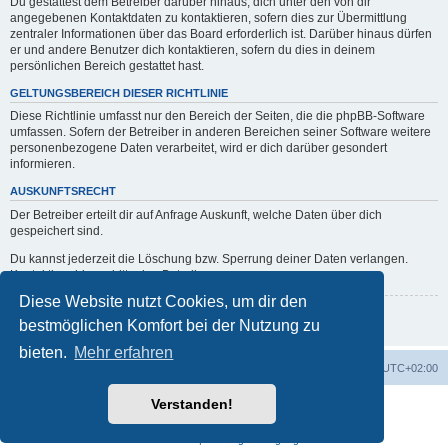
Du gestattest dem Betreiber darüber hinaus, dich unter den von dir
angegebenen Kontaktdaten zu kontaktieren, sofern dies zur Übermittlung
zentraler Informationen über das Board erforderlich ist. Darüber hinaus dürfen
er und andere Benutzer dich kontaktieren, sofern du dies in deinem
persönlichen Bereich gestattet hast.
GELTUNGSBEREICH DIESER RICHTLINIE
Diese Richtlinie umfasst nur den Bereich der Seiten, die die phpBB-Software
umfassen. Sofern der Betreiber in anderen Bereichen seiner Software weitere
personenbezogene Daten verarbeitet, wird er dich darüber gesondert
informieren.
AUSKUNFTSRECHT
Der Betreiber erteilt dir auf Anfrage Auskunft, welche Daten über dich
gespeichert sind.
Du kannst jederzeit die Löschung bzw. Sperrung deiner Daten verlangen.
Kontaktiere hierzu bitte den Betreiber.
Diese Website nutzt Cookies, um dir den
Zurück zur vorherigen Seite
bestmöglichen Komfort bei der Nutzung zu
bieten.
Mehr erfahren
Portal
Foren-Übersicht
Alle Zeiten sind
UTC+02:00
Verstanden!
Powered by
phpBB
® Forum Software © phpBB Limited
Deutsche Übersetzung durch
phpBB.de
Datenschutz
|
Nutzungsbedingungen