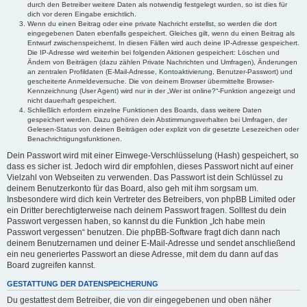
durch den Betreiber weitere Daten als notwendig festgelegt wurden, so ist dies für
dich vor deren Eingabe ersichtlich.
Wenn du einen Beitrag oder eine private Nachricht erstellst, so werden die dort
eingegebenen Daten ebenfalls gespeichert. Gleiches gilt, wenn du einen Beitrag als
Entwurf zwischenspeicherst. In diesen Fällen wird auch deine IP-Adresse gespeichert.
Die IP-Adresse wird weiterhin bei folgenden Aktionen gespeichert: Löschen und
Ändern von Beiträgen (dazu zählen Private Nachrichten und Umfragen), Änderungen
an zentralen Profildaten (E-Mail-Adresse, Kontoaktivierung, Benutzer-Passwort) und
gescheiterte Anmeldeversuche. Die von deinem Browser übermittelte Browser-
Kennzeichnung (User Agent) wird nur in der „Wer ist online?“-Funktion angezeigt und
nicht dauerhaft gespeichert.
Schließlich erfordern einzelne Funktionen des Boards, dass weitere Daten
gespeichert werden. Dazu gehören dein Abstimmungsverhalten bei Umfragen, der
Gelesen-Status von deinen Beiträgen oder explizit von dir gesetzte Lesezeichen oder
Benachrichtigungsfunktionen.
Dein Passwort wird mit einer Einwege-Verschlüsselung (Hash) gespeichert, so
dass es sicher ist. Jedoch wird dir empfohlen, dieses Passwort nicht auf einer
Vielzahl von Webseiten zu verwenden. Das Passwort ist dein Schlüssel zu
deinem Benutzerkonto für das Board, also geh mit ihm sorgsam um.
Insbesondere wird dich kein Vertreter des Betreibers, von phpBB Limited oder
ein Dritter berechtigterweise nach deinem Passwort fragen. Solltest du dein
Passwort vergessen haben, so kannst du die Funktion „Ich habe mein
Passwort vergessen“ benutzen. Die phpBB-Software fragt dich dann nach
deinem Benutzernamen und deiner E-Mail-Adresse und sendet anschließend
ein neu generiertes Passwort an diese Adresse, mit dem du dann auf das
Board zugreifen kannst.
GESTATTUNG DER DATENSPEICHERUNG
Du gestattest dem Betreiber, die von dir eingegebenen und oben näher