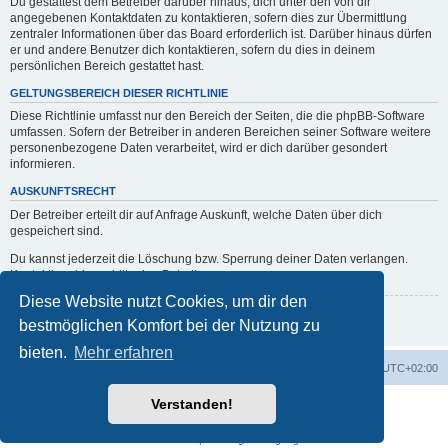
Du gestattest dem Betreiber darüber hinaus, dich unter den von dir
angegebenen Kontaktdaten zu kontaktieren, sofern dies zur Übermittlung
zentraler Informationen über das Board erforderlich ist. Darüber hinaus dürfen
er und andere Benutzer dich kontaktieren, sofern du dies in deinem
persönlichen Bereich gestattet hast.
GELTUNGSBEREICH DIESER RICHTLINIE
Diese Richtlinie umfasst nur den Bereich der Seiten, die die phpBB-Software
umfassen. Sofern der Betreiber in anderen Bereichen seiner Software weitere
personenbezogene Daten verarbeitet, wird er dich darüber gesondert
informieren.
AUSKUNFTSRECHT
Der Betreiber erteilt dir auf Anfrage Auskunft, welche Daten über dich
gespeichert sind.
Du kannst jederzeit die Löschung bzw. Sperrung deiner Daten verlangen.
Kontaktiere hierzu bitte den Betreiber.
Diese Website nutzt Cookies, um dir den
Zurück zur vorherigen Seite
bestmöglichen Komfort bei der Nutzung zu
bieten.
Mehr erfahren
Portal
Foren-Übersicht
Alle Zeiten sind
UTC+02:00
Verstanden!
Powered by
phpBB
® Forum Software © phpBB Limited
Deutsche Übersetzung durch
phpBB.de
Datenschutz
|
Nutzungsbedingungen