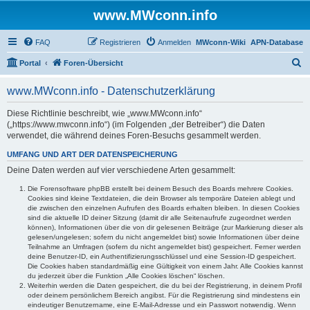
www.MWconn.info
FAQ
Registrieren
Anmelden
MWconn-Wiki
APN-Database
S
Portal
Foren-Übersicht
u
www.MWconn.info - Datenschutzerklärung
c
h
Diese Richtlinie beschreibt, wie „www.MWconn.info“
(„https://www.mwconn.info“) (im Folgenden „der Betreiber“) die Daten
e
verwendet, die während deines Foren-Besuchs gesammelt werden.
UMFANG UND ART DER DATENSPEICHERUNG
Deine Daten werden auf vier verschiedene Arten gesammelt:
Die Forensoftware phpBB erstellt bei deinem Besuch des Boards mehrere Cookies.
Cookies sind kleine Textdateien, die dein Browser als temporäre Dateien ablegt und
die zwischen den einzelnen Aufrufen des Boards erhalten bleiben. In diesen Cookies
sind die aktuelle ID deiner Sitzung (damit dir alle Seitenaufrufe zugeordnet werden
können), Informationen über die von dir gelesenen Beiträge (zur Markierung dieser als
gelesen/ungelesen; sofern du nicht angemeldet bist) sowie Informationen über deine
Teilnahme an Umfragen (sofern du nicht angemeldet bist) gespeichert. Ferner werden
deine Benutzer-ID, ein Authentifizierungsschlüssel und eine Session-ID gespeichert.
Die Cookies haben standardmäßig eine Gültigkeit von einem Jahr. Alle Cookies kannst
du jederzeit über die Funktion „Alle Cookies löschen“ löschen.
Weiterhin werden die Daten gespeichert, die du bei der Registrierung, in deinem Profil
oder deinem persönlichem Bereich angibst. Für die Registrierung sind mindestens ein
eindeutiger Benutzername, eine E-Mail-Adresse und ein Passwort notwendig. Wenn