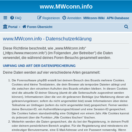
www.MWconn.info
FAQ
Registrieren
Anmelden
MWconn-Wiki
APN-Database
S
Portal
Foren-Übersicht
u
www.MWconn.info - Datenschutzerklärung
c
h
Diese Richtlinie beschreibt, wie „www.MWconn.info“
(„https://www.mwconn.info“) (im Folgenden „der Betreiber“) die Daten
e
verwendet, die während deines Foren-Besuchs gesammelt werden.
UMFANG UND ART DER DATENSPEICHERUNG
Deine Daten werden auf vier verschiedene Arten gesammelt:
Die Forensoftware phpBB erstellt bei deinem Besuch des Boards mehrere Cookies.
Cookies sind kleine Textdateien, die dein Browser als temporäre Dateien ablegt und
die zwischen den einzelnen Aufrufen des Boards erhalten bleiben. In diesen Cookies
sind die aktuelle ID deiner Sitzung (damit dir alle Seitenaufrufe zugeordnet werden
können), Informationen über die von dir gelesenen Beiträge (zur Markierung dieser als
gelesen/ungelesen; sofern du nicht angemeldet bist) sowie Informationen über deine
Teilnahme an Umfragen (sofern du nicht angemeldet bist) gespeichert. Ferner werden
deine Benutzer-ID, ein Authentifizierungsschlüssel und eine Session-ID gespeichert.
Die Cookies haben standardmäßig eine Gültigkeit von einem Jahr. Alle Cookies kannst
du jederzeit über die Funktion „Alle Cookies löschen“ löschen.
Weiterhin werden die Daten gespeichert, die du bei der Registrierung, in deinem Profil
oder deinem persönlichem Bereich angibst. Für die Registrierung sind mindestens ein
eindeutiger Benutzername, eine E-Mail-Adresse und ein Passwort notwendig. Wenn