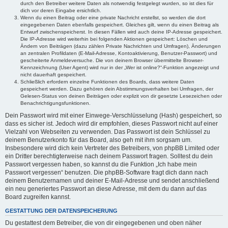
durch den Betreiber weitere Daten als notwendig festgelegt wurden, so ist dies für
dich vor deren Eingabe ersichtlich.
Wenn du einen Beitrag oder eine private Nachricht erstellst, so werden die dort
eingegebenen Daten ebenfalls gespeichert. Gleiches gilt, wenn du einen Beitrag als
Entwurf zwischenspeicherst. In diesen Fällen wird auch deine IP-Adresse gespeichert.
Die IP-Adresse wird weiterhin bei folgenden Aktionen gespeichert: Löschen und
Ändern von Beiträgen (dazu zählen Private Nachrichten und Umfragen), Änderungen
an zentralen Profildaten (E-Mail-Adresse, Kontoaktivierung, Benutzer-Passwort) und
gescheiterte Anmeldeversuche. Die von deinem Browser übermittelte Browser-
Kennzeichnung (User Agent) wird nur in der „Wer ist online?“-Funktion angezeigt und
nicht dauerhaft gespeichert.
Schließlich erfordern einzelne Funktionen des Boards, dass weitere Daten
gespeichert werden. Dazu gehören dein Abstimmungsverhalten bei Umfragen, der
Gelesen-Status von deinen Beiträgen oder explizit von dir gesetzte Lesezeichen oder
Benachrichtigungsfunktionen.
Dein Passwort wird mit einer Einwege-Verschlüsselung (Hash) gespeichert, so
dass es sicher ist. Jedoch wird dir empfohlen, dieses Passwort nicht auf einer
Vielzahl von Webseiten zu verwenden. Das Passwort ist dein Schlüssel zu
deinem Benutzerkonto für das Board, also geh mit ihm sorgsam um.
Insbesondere wird dich kein Vertreter des Betreibers, von phpBB Limited oder
ein Dritter berechtigterweise nach deinem Passwort fragen. Solltest du dein
Passwort vergessen haben, so kannst du die Funktion „Ich habe mein
Passwort vergessen“ benutzen. Die phpBB-Software fragt dich dann nach
deinem Benutzernamen und deiner E-Mail-Adresse und sendet anschließend
ein neu generiertes Passwort an diese Adresse, mit dem du dann auf das
Board zugreifen kannst.
GESTATTUNG DER DATENSPEICHERUNG
Du gestattest dem Betreiber, die von dir eingegebenen und oben näher