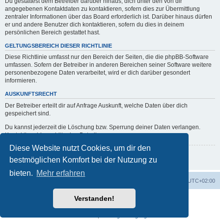
Du gestattest dem Betreiber darüber hinaus, dich unter den von dir
angegebenen Kontaktdaten zu kontaktieren, sofern dies zur Übermittlung
zentraler Informationen über das Board erforderlich ist. Darüber hinaus dürfen
er und andere Benutzer dich kontaktieren, sofern du dies in deinem
persönlichen Bereich gestattet hast.
GELTUNGSBEREICH DIESER RICHTLINIE
Diese Richtlinie umfasst nur den Bereich der Seiten, die die phpBB-Software
umfassen. Sofern der Betreiber in anderen Bereichen seiner Software weitere
personenbezogene Daten verarbeitet, wird er dich darüber gesondert
informieren.
AUSKUNFTSRECHT
Der Betreiber erteilt dir auf Anfrage Auskunft, welche Daten über dich
gespeichert sind.
Du kannst jederzeit die Löschung bzw. Sperrung deiner Daten verlangen.
Kontaktiere hierzu bitte den Betreiber.
Diese Website nutzt Cookies, um dir den
Zurück zur vorherigen Seite
bestmöglichen Komfort bei der Nutzung zu
bieten.
Mehr erfahren
Portal
Foren-Übersicht
Alle Zeiten sind
UTC+02:00
Verstanden!
Powered by
phpBB
® Forum Software © phpBB Limited
Deutsche Übersetzung durch
phpBB.de
Datenschutz
|
Nutzungsbedingungen