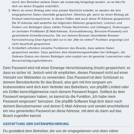
durch den Betreiber weitere Daten als notwendig festgelegt wurden, so ist dies für
dich vor deren Eingabe ersichtlich.
Wenn du einen Beitrag oder eine private Nachricht erstellst, so werden die dort
eingegebenen Daten ebenfalls gespeichert. Gleiches gilt, wenn du einen Beitrag als
Entwurf zwischenspeicherst. In diesen Fällen wird auch deine IP-Adresse gespeichert.
Die IP-Adresse wird weiterhin bei folgenden Aktionen gespeichert: Löschen und
Ändern von Beiträgen (dazu zählen Private Nachrichten und Umfragen), Änderungen
an zentralen Profildaten (E-Mail-Adresse, Kontoaktivierung, Benutzer-Passwort) und
gescheiterte Anmeldeversuche. Die von deinem Browser übermittelte Browser-
Kennzeichnung (User Agent) wird nur in der „Wer ist online?“-Funktion angezeigt und
nicht dauerhaft gespeichert.
Schließlich erfordern einzelne Funktionen des Boards, dass weitere Daten
gespeichert werden. Dazu gehören dein Abstimmungsverhalten bei Umfragen, der
Gelesen-Status von deinen Beiträgen oder explizit von dir gesetzte Lesezeichen oder
Benachrichtigungsfunktionen.
Dein Passwort wird mit einer Einwege-Verschlüsselung (Hash) gespeichert, so
dass es sicher ist. Jedoch wird dir empfohlen, dieses Passwort nicht auf einer
Vielzahl von Webseiten zu verwenden. Das Passwort ist dein Schlüssel zu
deinem Benutzerkonto für das Board, also geh mit ihm sorgsam um.
Insbesondere wird dich kein Vertreter des Betreibers, von phpBB Limited oder
ein Dritter berechtigterweise nach deinem Passwort fragen. Solltest du dein
Passwort vergessen haben, so kannst du die Funktion „Ich habe mein
Passwort vergessen“ benutzen. Die phpBB-Software fragt dich dann nach
deinem Benutzernamen und deiner E-Mail-Adresse und sendet anschließend
ein neu generiertes Passwort an diese Adresse, mit dem du dann auf das
Board zugreifen kannst.
GESTATTUNG DER DATENSPEICHERUNG
Du gestattest dem Betreiber, die von dir eingegebenen und oben näher