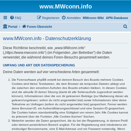
www.MWconn.info
FAQ
Registrieren
Anmelden
MWconn-Wiki
APN-Database
S
Portal
Foren-Übersicht
u
www.MWconn.info - Datenschutzerklärung
c
h
Diese Richtlinie beschreibt, wie „www.MWconn.info“
(„https://www.mwconn.info“) (im Folgenden „der Betreiber“) die Daten
e
verwendet, die während deines Foren-Besuchs gesammelt werden.
UMFANG UND ART DER DATENSPEICHERUNG
Deine Daten werden auf vier verschiedene Arten gesammelt:
Die Forensoftware phpBB erstellt bei deinem Besuch des Boards mehrere Cookies.
Cookies sind kleine Textdateien, die dein Browser als temporäre Dateien ablegt und
die zwischen den einzelnen Aufrufen des Boards erhalten bleiben. In diesen Cookies
sind die aktuelle ID deiner Sitzung (damit dir alle Seitenaufrufe zugeordnet werden
können), Informationen über die von dir gelesenen Beiträge (zur Markierung dieser als
gelesen/ungelesen; sofern du nicht angemeldet bist) sowie Informationen über deine
Teilnahme an Umfragen (sofern du nicht angemeldet bist) gespeichert. Ferner werden
deine Benutzer-ID, ein Authentifizierungsschlüssel und eine Session-ID gespeichert.
Die Cookies haben standardmäßig eine Gültigkeit von einem Jahr. Alle Cookies kannst
du jederzeit über die Funktion „Alle Cookies löschen“ löschen.
Weiterhin werden die Daten gespeichert, die du bei der Registrierung, in deinem Profil
oder deinem persönlichem Bereich angibst. Für die Registrierung sind mindestens ein
eindeutiger Benutzername, eine E-Mail-Adresse und ein Passwort notwendig. Wenn