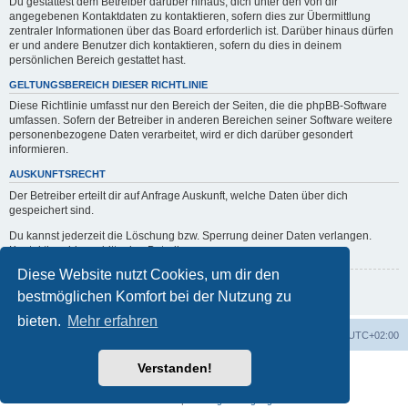
Du gestattest dem Betreiber darüber hinaus, dich unter den von dir
angegebenen Kontaktdaten zu kontaktieren, sofern dies zur Übermittlung
zentraler Informationen über das Board erforderlich ist. Darüber hinaus dürfen
er und andere Benutzer dich kontaktieren, sofern du dies in deinem
persönlichen Bereich gestattet hast.
GELTUNGSBEREICH DIESER RICHTLINIE
Diese Richtlinie umfasst nur den Bereich der Seiten, die die phpBB-Software
umfassen. Sofern der Betreiber in anderen Bereichen seiner Software weitere
personenbezogene Daten verarbeitet, wird er dich darüber gesondert
informieren.
AUSKUNFTSRECHT
Der Betreiber erteilt dir auf Anfrage Auskunft, welche Daten über dich
gespeichert sind.
Du kannst jederzeit die Löschung bzw. Sperrung deiner Daten verlangen.
Kontaktiere hierzu bitte den Betreiber.
Diese Website nutzt Cookies, um dir den
Zurück zur vorherigen Seite
bestmöglichen Komfort bei der Nutzung zu
bieten.
Mehr erfahren
Portal
Foren-Übersicht
Alle Zeiten sind
UTC+02:00
Verstanden!
Powered by
phpBB
® Forum Software © phpBB Limited
Deutsche Übersetzung durch
phpBB.de
Datenschutz
|
Nutzungsbedingungen