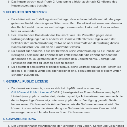
Das Nutzungsrecht nach Punkt 2, Unterpunkt a bleibt auch nach Kündigung des
Nutzungsvertrages bestehen.
3. PFLICHTEN DES NUTZERS
Du erklärst mit der Erstellung eines Beitrags, dass er keine Inhalte enthält, die gegen
geltendes Recht oder die guten Sitten verstoßen. Du erklärst insbesondere, dass du
das Recht besitzt, die in deinen Beiträgen verwendeten Links und Bilder zu setzen
bzw. zu verwenden.
Der Betreiber des Boards übt das Hausrecht aus. Bei Verstößen gegen diese
Nutzungsbedingungen oder anderer im Board veröffentlichten Regeln kann der
Betreiber dich nach Abmahnung zeitweise oder dauerhaft von der Nutzung dieses
Boards ausschließen und dir ein Hausverbot erteilen.
Du nimmst zur Kenntnis, dass der Betreiber keine Verantwortung für die Inhalte von
Beiträgen übernimmt, die er nicht selbst erstellt hat oder die er nicht zur Kenntnis
genommen hat. Du gestattest dem Betreiber, dein Benutzerkonto, Beiträge und
Funktionen jederzeit zu löschen oder zu sperren.
Du gestattest dem Betreiber darüber hinaus, deine Beiträge abzuändern, sofern sie
gegen o. g. Regeln verstoßen oder geeignet sind, dem Betreiber oder einem Dritten
Schaden zuzufügen.
4. GENERAL PUBLIC LICENSE
Du nimmst zur Kenntnis, dass es sich bei phpBB um eine unter der „
GNU General Public License v2
“ (GPL) bereitgestellten Foren-Software von phpBB
Limited (www.phpbb.com) handelt; deutschsprachige Informationen werden durch die
deutschsprachige Community unter www.phpbb.de zur Verfügung gestellt. Beide
haben keinen Einfluss auf die Art und Weise, wie die Software verwendet wird. Sie
können insbesondere die Verwendung der Software für bestimmte Zwecke nicht
untersagen oder auf Inhalte fremder Foren Einfluss nehmen.
5. GEWÄHRLEISTUNG
Der Betreiber haftet mit Ausnahme der Verletzung von Leben, Körper und Gesundheit