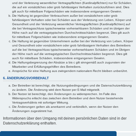
und der Verletzung wesentlicher Vertragspflichten (Kardinalpflichten) nur für Schäden,
die auf ein vorsätzliches oder grob fahrlässiges Verhalten zurückzuführen sind. Dies
gilt auch für mittelbare Folgeschäden wie insbesondere entgangenen Gewinn.
Die Haftung ist gegenüber Verbrauchern außer bei vorsätzlichem oder grob
fahrlässigem Verhalten oder bei Schäden aus der Verletzung von Leben, Körper und
Gesundheit und der Verletzung wesentlicher Vertragspflichten (Kardinalpflichten) auf
die bei Vertragsschluss typischerweise vorhersehbaren Schäden und im übrigen der
Höhe nach auf die vertragstypischen Durchschnittsschäden begrenzt. Dies gilt auch
für mittelbare Folgeschäden wie insbesondere entgangenen Gewinn.
Die Haftung ist gegenüber Unternehmern außer bei der Verletzung von Leben, Körper
und Gesundheit oder vorsätzlichem oder grob fahrlässigem Verhalten des Betreibers
auf die bei Vertragsschluss typischerweise vorhersehbaren Schäden und im Übrigen
der Höhe nach auf die vertragstypischen Durchschnittsschäden begrenzt. Dies gilt
auch für mittelbare Schäden, insbesondere entgangenen Gewinn.
Die Haftungsbegrenzung der Absätze a bis c gilt sinngemäß auch zugunsten der
Mitarbeiter und Erfüllungsgehilfen des Betreibers.
Ansprüche für eine Haftung aus zwingendem nationalem Recht bleiben unberührt.
6. ÄNDERUNGSVORBEHALT
Der Betreiber ist berechtigt, die Nutzungsbedingungen und die Datenschutzerklärung
zu ändern. Die Änderung wird dem Nutzer per E-Mail mitgeteilt.
Der Nutzer ist berechtigt, den Änderungen zu widersprechen. Im Falle des
Widerspruchs erlischt das zwischen dem Betreiber und dem Nutzer bestehende
Vertragsverhältnis mit sofortiger Wirkung.
Die Änderungen gelten als anerkannt und verbindlich, wenn der Nutzer den
Änderungen zugestimmt hat.
Informationen über den Umgang mit deinen persönlichen Daten sind in der
Datenschutzerklärung enthalten.