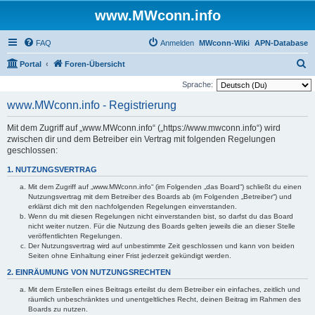
www.MWconn.info
FAQ
Anmelden
MWconn-Wiki
APN-Database
S
Portal
Foren-Übersicht
u
Sprache:
c
www.MWconn.info - Registrierung
h
Mit dem Zugriff auf „www.MWconn.info“ („https://www.mwconn.info“) wird
e
zwischen dir und dem Betreiber ein Vertrag mit folgenden Regelungen
geschlossen:
1. NUTZUNGSVERTRAG
Mit dem Zugriff auf „www.MWconn.info“ (im Folgenden „das Board“) schließt du einen
Nutzungsvertrag mit dem Betreiber des Boards ab (im Folgenden „Betreiber“) und
erklärst dich mit den nachfolgenden Regelungen einverstanden.
Wenn du mit diesen Regelungen nicht einverstanden bist, so darfst du das Board
nicht weiter nutzen. Für die Nutzung des Boards gelten jeweils die an dieser Stelle
veröffentlichten Regelungen.
Der Nutzungsvertrag wird auf unbestimmte Zeit geschlossen und kann von beiden
Seiten ohne Einhaltung einer Frist jederzeit gekündigt werden.
2. EINRÄUMUNG VON NUTZUNGSRECHTEN
Mit dem Erstellen eines Beitrags erteilst du dem Betreiber ein einfaches, zeitlich und
räumlich unbeschränktes und unentgeltliches Recht, deinen Beitrag im Rahmen des
Boards zu nutzen.