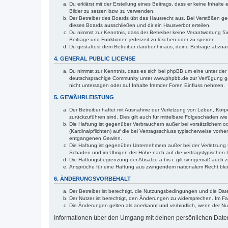
Du erklärst mit der Erstellung eines Beitrags, dass er keine Inhalt
Bilder zu setzen bzw. zu verwenden.
Der Betreiber des Boards übt das Hausrecht aus. Bei Verstößen g
dieses Boards ausschließen und dir ein Hausverbot erteilen.
Du nimmst zur Kenntnis, dass der Betreiber keine Verantwortung für 
Beiträge und Funktionen jederzeit zu löschen oder zu sperren.
Du gestattest dem Betreiber darüber hinaus, deine Beiträge abzuä
4. GENERAL PUBLIC LICENSE
Du nimmst zur Kenntnis, dass es sich bei phpBB um eine unter der 
deutschsprachige Community unter www.phpbb.de zur Verfügung gest
nicht untersagen oder auf Inhalte fremder Foren Einfluss nehmen.
5. GEWÄHRLEISTUNG
Der Betreiber haftet mit Ausnahme der Verletzung von Leben, Körper
zurückzuführen sind. Dies gilt auch für mittelbare Folgeschäden 
Die Haftung ist gegenüber Verbrauchern außer bei vorsätzlichem o
(Kardinalpflichten) auf die bei Vertragsschluss typischerweise vo
entgangenen Gewinn.
Die Haftung ist gegenüber Unternehmern außer bei der Verletzung 
Schäden und im Übrigen der Höhe nach auf die vertragstypischen 
Die Haftungsbegrenzung der Absätze a bis c gilt sinngemäß auch zu
Ansprüche für eine Haftung aus zwingendem nationalem Recht blei
6. ÄNDERUNGSVORBEHALT
Der Betreiber ist berechtigt, die Nutzungsbedingungen und die Dat
Der Nutzer ist berechtigt, den Änderungen zu widersprechen. Im Fa
Die Änderungen gelten als anerkannt und verbindlich, wenn der N
Informationen über den Umgang mit deinen persönlichen Daten 