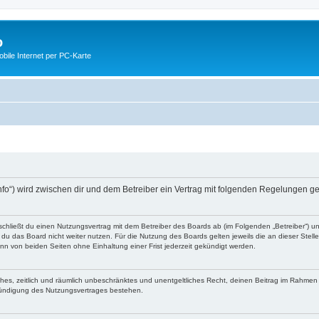
o
ile Internet per PC-Karte
nfo“) wird zwischen dir und dem Betreiber ein Vertrag mit folgenden Regelungen g
schließt du einen Nutzungsvertrag mit dem Betreiber des Boards ab (im Folgenden „Betreiber“) 
du das Board nicht weiter nutzen. Für die Nutzung des Boards gelten jeweils die an dieser Stell
n von beiden Seiten ohne Einhaltung einer Frist jederzeit gekündigt werden.
faches, zeitlich und räumlich unbeschränktes und unentgeltliches Recht, deinen Beitrag im Rahme
Kündigung des Nutzungsvertrages bestehen.