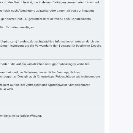
dass du das Recht besitzt, die in deinen Beiträgen verwendeten Links und
iber dich nach Abmahnung zeitweise oder dauerhaft von der Nutzung
tnis genommen hat. Du gestattest dem Betreiber, dein Benutzerkonto,
ritten Schaden zuzufügen.
w.phpbb.com) handelt; deutschsprachige Informationen werden durch die
e können insbesondere die Verwendung der Software für bestimmte Zwecke
häden, die auf ein vorsätzliches oder grob fahrlässiges Verhalten
undheit und der Verletzung wesentlicher Vertragspflichten
n begrenzt. Dies gilt auch für mittelbare Folgeschäden wie insbesondere
eibers auf die bei Vertragsschluss typischerweise vorhersehbaren
en Gewinn.
ältnis mit sofortiger Wirkung.