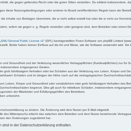
e enthält, die gegen geltendes Recht oder die guten Sitten verstoßen. Du erklärst insbesondere, 
egen diese Nutzungsbedingungen oder anderer im Board veröffentlichten Regeln kann der Betre
die Inhalte von Beiträgen übernimmt, die er nicht selbst erstellt hat oder die er nicht zur Kenn
ndern, sofern sie gegen o. g. Regeln verstoßen oder geeignet sind, dem Betreiber oder einem D
„
GNU General Public License v2
“ (GPL) bereitgestellten Foren-Software von phpBB Limited (ww
ellt. Beide haben keinen Einfluss auf die Art und Weise, wie die Software verwendet wird. Si
 und Gesundheit und der Verletzung wesentlicher Vertragspflichten (Kardinalpflichten) nur für Sc
wie insbesondere entgangenen Gewinn.
der grob fahrlässigem Verhalten oder bei Schäden aus der Verletzung von Leben, Körper und Ges
rhersehbaren Schäden und im übrigen der Höhe nach auf die vertragstypischen Durchschnittsschäde
von Leben, Körper und Gesundheit oder vorsätzlichem oder grob fahrlässigem Verhalten des Betr
Durchschnittsschäden begrenzt. Dies gilt auch für mittelbare Schäden, insbesondere entgangen
gunsten der Mitarbeiter und Erfüllungsgehilfen des Betreibers.
ben unberührt.
enschutzerklärung zu ändern. Die Änderung wird dem Nutzer per E-Mail mitgeteilt.
lle des Widerspruchs erlischt das zwischen dem Betreiber und dem Nutzer bestehende Vertragsverh
utzer den Änderungen zugestimmt hat.
sind in der Datenschutzerklärung enthalten.