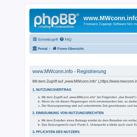
www.MWconn.inf
Freeware Zugangs-Software fürs mob
Schnellzugriff
FAQ
Portal
Foren-Übersicht
www.MWconn.info - Registrierung
Mit dem Zugriff auf „www.MWconn.info“ („https://www.mwconn.i
1. NUTZUNGSVERTRAG
Mit dem Zugriff auf „www.MWconn.info“ (im Folgenden „das Board“) 
Wenn du mit diesen Regelungen nicht einverstanden bist, so darfst 
Der Nutzungsvertrag wird auf unbestimmte Zeit geschlossen und kan
2. EINRÄUMUNG VON NUTZUNGSRECHTEN
Mit dem Erstellen eines Beitrags erteilst du dem Betreiber ein ein
Das Nutzungsrecht nach Punkt 2, Unterpunkt a bleibt auch nach 
3. PFLICHTEN DES NUTZERS