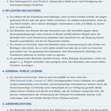
Das Nutzungsrecht nach Punkt 2, Unterpunkt a bleibt auch nach Kündigung des
Nutzungsvertrages bestehen.
3. PFLICHTEN DES NUTZERS
Du erklärst mit der Erstellung eines Beitrags, dass er keine Inhalte enthält, die gegen
geltendes Recht oder die guten Sitten verstoßen. Du erklärst insbesondere, dass du
das Recht besitzt, die in deinen Beiträgen verwendeten Links und Bilder zu setzen
bzw. zu verwenden.
Der Betreiber des Boards übt das Hausrecht aus. Bei Verstößen gegen diese
Nutzungsbedingungen oder anderer im Board veröffentlichten Regeln kann der
Betreiber dich nach Abmahnung zeitweise oder dauerhaft von der Nutzung dieses
Boards ausschließen und dir ein Hausverbot erteilen.
Du nimmst zur Kenntnis, dass der Betreiber keine Verantwortung für die Inhalte von
Beiträgen übernimmt, die er nicht selbst erstellt hat oder die er nicht zur Kenntnis
genommen hat. Du gestattest dem Betreiber, dein Benutzerkonto, Beiträge und
Funktionen jederzeit zu löschen oder zu sperren.
Du gestattest dem Betreiber darüber hinaus, deine Beiträge abzuändern, sofern sie
gegen o. g. Regeln verstoßen oder geeignet sind, dem Betreiber oder einem Dritten
Schaden zuzufügen.
4. GENERAL PUBLIC LICENSE
Du nimmst zur Kenntnis, dass es sich bei phpBB um eine unter der „
GNU General Public License v2
“ (GPL) bereitgestellten Foren-Software von phpBB
Limited (www.phpbb.com) handelt; deutschsprachige Informationen werden durch die
deutschsprachige Community unter www.phpbb.de zur Verfügung gestellt. Beide
haben keinen Einfluss auf die Art und Weise, wie die Software verwendet wird. Sie
können insbesondere die Verwendung der Software für bestimmte Zwecke nicht
untersagen oder auf Inhalte fremder Foren Einfluss nehmen.
5. GEWÄHRLEISTUNG
Der Betreiber haftet mit Ausnahme der Verletzung von Leben, Körper und Gesundheit