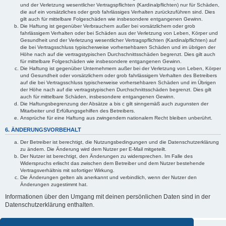
und der Verletzung wesentlicher Vertragspflichten (Kardinalpflichten) nur für Schäden,
die auf ein vorsätzliches oder grob fahrlässiges Verhalten zurückzuführen sind. Dies
gilt auch für mittelbare Folgeschäden wie insbesondere entgangenen Gewinn.
Die Haftung ist gegenüber Verbrauchern außer bei vorsätzlichem oder grob
fahrlässigem Verhalten oder bei Schäden aus der Verletzung von Leben, Körper und
Gesundheit und der Verletzung wesentlicher Vertragspflichten (Kardinalpflichten) auf
die bei Vertragsschluss typischerweise vorhersehbaren Schäden und im übrigen der
Höhe nach auf die vertragstypischen Durchschnittsschäden begrenzt. Dies gilt auch
für mittelbare Folgeschäden wie insbesondere entgangenen Gewinn.
Die Haftung ist gegenüber Unternehmern außer bei der Verletzung von Leben, Körper
und Gesundheit oder vorsätzlichem oder grob fahrlässigem Verhalten des Betreibers
auf die bei Vertragsschluss typischerweise vorhersehbaren Schäden und im Übrigen
der Höhe nach auf die vertragstypischen Durchschnittsschäden begrenzt. Dies gilt
auch für mittelbare Schäden, insbesondere entgangenen Gewinn.
Die Haftungsbegrenzung der Absätze a bis c gilt sinngemäß auch zugunsten der
Mitarbeiter und Erfüllungsgehilfen des Betreibers.
Ansprüche für eine Haftung aus zwingendem nationalem Recht bleiben unberührt.
6. ÄNDERUNGSVORBEHALT
Der Betreiber ist berechtigt, die Nutzungsbedingungen und die Datenschutzerklärung
zu ändern. Die Änderung wird dem Nutzer per E-Mail mitgeteilt.
Der Nutzer ist berechtigt, den Änderungen zu widersprechen. Im Falle des
Widerspruchs erlischt das zwischen dem Betreiber und dem Nutzer bestehende
Vertragsverhältnis mit sofortiger Wirkung.
Die Änderungen gelten als anerkannt und verbindlich, wenn der Nutzer den
Änderungen zugestimmt hat.
Informationen über den Umgang mit deinen persönlichen Daten sind in der
Datenschutzerklärung enthalten.