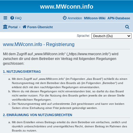
www.MWconn.info
FAQ
Anmelden
MWconn-Wiki
APN-Database
S
Portal
Foren-Übersicht
u
Sprache:
c
www.MWconn.info - Registrierung
h
Mit dem Zugriff auf „www.MWconn.info“ („https://www.mwconn.info“) wird
e
zwischen dir und dem Betreiber ein Vertrag mit folgenden Regelungen
geschlossen:
1. NUTZUNGSVERTRAG
Mit dem Zugriff auf „www.MWconn.info“ (im Folgenden „das Board“) schließt du einen
Nutzungsvertrag mit dem Betreiber des Boards ab (im Folgenden „Betreiber“) und
erklärst dich mit den nachfolgenden Regelungen einverstanden.
Wenn du mit diesen Regelungen nicht einverstanden bist, so darfst du das Board
nicht weiter nutzen. Für die Nutzung des Boards gelten jeweils die an dieser Stelle
veröffentlichten Regelungen.
Der Nutzungsvertrag wird auf unbestimmte Zeit geschlossen und kann von beiden
Seiten ohne Einhaltung einer Frist jederzeit gekündigt werden.
2. EINRÄUMUNG VON NUTZUNGSRECHTEN
Mit dem Erstellen eines Beitrags erteilst du dem Betreiber ein einfaches, zeitlich und
räumlich unbeschränktes und unentgeltliches Recht, deinen Beitrag im Rahmen des
Boards zu nutzen.