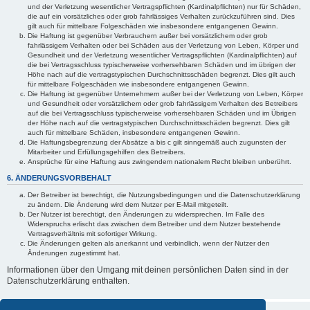
und der Verletzung wesentlicher Vertragspflichten (Kardinalpflichten) nur für Schäden,
die auf ein vorsätzliches oder grob fahrlässiges Verhalten zurückzuführen sind. Dies
gilt auch für mittelbare Folgeschäden wie insbesondere entgangenen Gewinn.
Die Haftung ist gegenüber Verbrauchern außer bei vorsätzlichem oder grob
fahrlässigem Verhalten oder bei Schäden aus der Verletzung von Leben, Körper und
Gesundheit und der Verletzung wesentlicher Vertragspflichten (Kardinalpflichten) auf
die bei Vertragsschluss typischerweise vorhersehbaren Schäden und im übrigen der
Höhe nach auf die vertragstypischen Durchschnittsschäden begrenzt. Dies gilt auch
für mittelbare Folgeschäden wie insbesondere entgangenen Gewinn.
Die Haftung ist gegenüber Unternehmern außer bei der Verletzung von Leben, Körper
und Gesundheit oder vorsätzlichem oder grob fahrlässigem Verhalten des Betreibers
auf die bei Vertragsschluss typischerweise vorhersehbaren Schäden und im Übrigen
der Höhe nach auf die vertragstypischen Durchschnittsschäden begrenzt. Dies gilt
auch für mittelbare Schäden, insbesondere entgangenen Gewinn.
Die Haftungsbegrenzung der Absätze a bis c gilt sinngemäß auch zugunsten der
Mitarbeiter und Erfüllungsgehilfen des Betreibers.
Ansprüche für eine Haftung aus zwingendem nationalem Recht bleiben unberührt.
6. ÄNDERUNGSVORBEHALT
Der Betreiber ist berechtigt, die Nutzungsbedingungen und die Datenschutzerklärung
zu ändern. Die Änderung wird dem Nutzer per E-Mail mitgeteilt.
Der Nutzer ist berechtigt, den Änderungen zu widersprechen. Im Falle des
Widerspruchs erlischt das zwischen dem Betreiber und dem Nutzer bestehende
Vertragsverhältnis mit sofortiger Wirkung.
Die Änderungen gelten als anerkannt und verbindlich, wenn der Nutzer den
Änderungen zugestimmt hat.
Informationen über den Umgang mit deinen persönlichen Daten sind in der
Datenschutzerklärung enthalten.