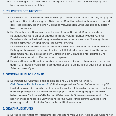
Das Nutzungsrecht nach Punkt 2, Unterpunkt a bleibt auch nach Kündigung des
Nutzungsvertrages bestehen.
3. PFLICHTEN DES NUTZERS
Du erklärst mit der Erstellung eines Beitrags, dass er keine Inhalte enthält, die gegen
geltendes Recht oder die guten Sitten verstoßen. Du erklärst insbesondere, dass du
das Recht besitzt, die in deinen Beiträgen verwendeten Links und Bilder zu setzen
bzw. zu verwenden.
Der Betreiber des Boards übt das Hausrecht aus. Bei Verstößen gegen diese
Nutzungsbedingungen oder anderer im Board veröffentlichten Regeln kann der
Betreiber dich nach Abmahnung zeitweise oder dauerhaft von der Nutzung dieses
Boards ausschließen und dir ein Hausverbot erteilen.
Du nimmst zur Kenntnis, dass der Betreiber keine Verantwortung für die Inhalte von
Beiträgen übernimmt, die er nicht selbst erstellt hat oder die er nicht zur Kenntnis
genommen hat. Du gestattest dem Betreiber, dein Benutzerkonto, Beiträge und
Funktionen jederzeit zu löschen oder zu sperren.
Du gestattest dem Betreiber darüber hinaus, deine Beiträge abzuändern, sofern sie
gegen o. g. Regeln verstoßen oder geeignet sind, dem Betreiber oder einem Dritten
Schaden zuzufügen.
4. GENERAL PUBLIC LICENSE
Du nimmst zur Kenntnis, dass es sich bei phpBB um eine unter der „
GNU General Public License v2
“ (GPL) bereitgestellten Foren-Software von phpBB
Limited (www.phpbb.com) handelt; deutschsprachige Informationen werden durch die
deutschsprachige Community unter www.phpbb.de zur Verfügung gestellt. Beide
haben keinen Einfluss auf die Art und Weise, wie die Software verwendet wird. Sie
können insbesondere die Verwendung der Software für bestimmte Zwecke nicht
untersagen oder auf Inhalte fremder Foren Einfluss nehmen.
5. GEWÄHRLEISTUNG
Der Betreiber haftet mit Ausnahme der Verletzung von Leben, Körper und Gesundheit