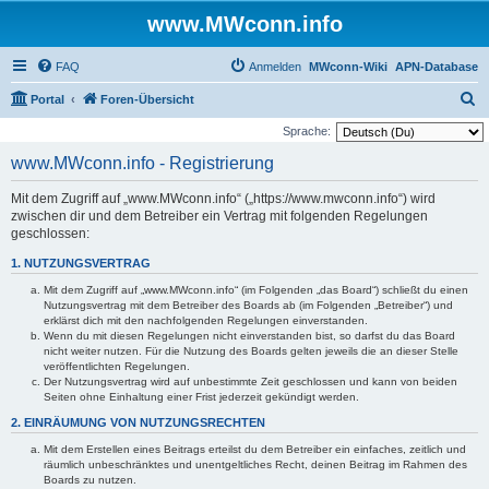
www.MWconn.info
FAQ
Anmelden
MWconn-Wiki
APN-Database
S
Portal
Foren-Übersicht
u
Sprache:
c
www.MWconn.info - Registrierung
h
Mit dem Zugriff auf „www.MWconn.info“ („https://www.mwconn.info“) wird
e
zwischen dir und dem Betreiber ein Vertrag mit folgenden Regelungen
geschlossen:
1. NUTZUNGSVERTRAG
Mit dem Zugriff auf „www.MWconn.info“ (im Folgenden „das Board“) schließt du einen
Nutzungsvertrag mit dem Betreiber des Boards ab (im Folgenden „Betreiber“) und
erklärst dich mit den nachfolgenden Regelungen einverstanden.
Wenn du mit diesen Regelungen nicht einverstanden bist, so darfst du das Board
nicht weiter nutzen. Für die Nutzung des Boards gelten jeweils die an dieser Stelle
veröffentlichten Regelungen.
Der Nutzungsvertrag wird auf unbestimmte Zeit geschlossen und kann von beiden
Seiten ohne Einhaltung einer Frist jederzeit gekündigt werden.
2. EINRÄUMUNG VON NUTZUNGSRECHTEN
Mit dem Erstellen eines Beitrags erteilst du dem Betreiber ein einfaches, zeitlich und
räumlich unbeschränktes und unentgeltliches Recht, deinen Beitrag im Rahmen des
Boards zu nutzen.