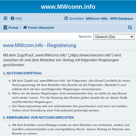
www.MWconn.info
FAQ
Anmelden
MWconn-Wiki
APN-Database
S
Portal
Foren-Übersicht
u
Sprache:
c
www.MWconn.info - Registrierung
h
Mit dem Zugriff auf „www.MWconn.info“ („https://www.mwconn.info“) wird
e
zwischen dir und dem Betreiber ein Vertrag mit folgenden Regelungen
geschlossen:
1. NUTZUNGSVERTRAG
Mit dem Zugriff auf „www.MWconn.info“ (im Folgenden „das Board“) schließt du einen
Nutzungsvertrag mit dem Betreiber des Boards ab (im Folgenden „Betreiber“) und
erklärst dich mit den nachfolgenden Regelungen einverstanden.
Wenn du mit diesen Regelungen nicht einverstanden bist, so darfst du das Board
nicht weiter nutzen. Für die Nutzung des Boards gelten jeweils die an dieser Stelle
veröffentlichten Regelungen.
Der Nutzungsvertrag wird auf unbestimmte Zeit geschlossen und kann von beiden
Seiten ohne Einhaltung einer Frist jederzeit gekündigt werden.
2. EINRÄUMUNG VON NUTZUNGSRECHTEN
Mit dem Erstellen eines Beitrags erteilst du dem Betreiber ein einfaches, zeitlich und
räumlich unbeschränktes und unentgeltliches Recht, deinen Beitrag im Rahmen des
Boards zu nutzen.