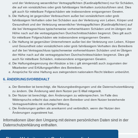
und der Verletzung wesentlicher Vertragspflichten (Kardinalpflichten) nur für Schäden,
die auf ein vorsätzliches oder grob fahrlässiges Verhalten zurückzuführen sind. Dies
gilt auch für mittelbare Folgeschäden wie insbesondere entgangenen Gewinn.
Die Haftung ist gegenüber Verbrauchern außer bei vorsätzlichem oder grob
fahrlässigem Verhalten oder bei Schäden aus der Verletzung von Leben, Körper und
Gesundheit und der Verletzung wesentlicher Vertragspflichten (Kardinalpflichten) auf
die bei Vertragsschluss typischerweise vorhersehbaren Schäden und im übrigen der
Höhe nach auf die vertragstypischen Durchschnittsschäden begrenzt. Dies gilt auch
für mittelbare Folgeschäden wie insbesondere entgangenen Gewinn.
Die Haftung ist gegenüber Unternehmern außer bei der Verletzung von Leben, Körper
und Gesundheit oder vorsätzlichem oder grob fahrlässigem Verhalten des Betreibers
auf die bei Vertragsschluss typischerweise vorhersehbaren Schäden und im Übrigen
der Höhe nach auf die vertragstypischen Durchschnittsschäden begrenzt. Dies gilt
auch für mittelbare Schäden, insbesondere entgangenen Gewinn.
Die Haftungsbegrenzung der Absätze a bis c gilt sinngemäß auch zugunsten der
Mitarbeiter und Erfüllungsgehilfen des Betreibers.
Ansprüche für eine Haftung aus zwingendem nationalem Recht bleiben unberührt.
6. ÄNDERUNGSVORBEHALT
Der Betreiber ist berechtigt, die Nutzungsbedingungen und die Datenschutzerklärung
zu ändern. Die Änderung wird dem Nutzer per E-Mail mitgeteilt.
Der Nutzer ist berechtigt, den Änderungen zu widersprechen. Im Falle des
Widerspruchs erlischt das zwischen dem Betreiber und dem Nutzer bestehende
Vertragsverhältnis mit sofortiger Wirkung.
Die Änderungen gelten als anerkannt und verbindlich, wenn der Nutzer den
Änderungen zugestimmt hat.
Informationen über den Umgang mit deinen persönlichen Daten sind in der
Datenschutzerklärung enthalten.