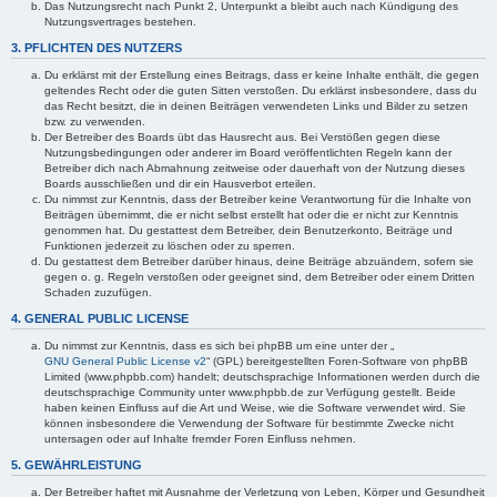
Das Nutzungsrecht nach Punkt 2, Unterpunkt a bleibt auch nach Kündigung des
Nutzungsvertrages bestehen.
3. PFLICHTEN DES NUTZERS
Du erklärst mit der Erstellung eines Beitrags, dass er keine Inhalte enthält, die gegen
geltendes Recht oder die guten Sitten verstoßen. Du erklärst insbesondere, dass du
das Recht besitzt, die in deinen Beiträgen verwendeten Links und Bilder zu setzen
bzw. zu verwenden.
Der Betreiber des Boards übt das Hausrecht aus. Bei Verstößen gegen diese
Nutzungsbedingungen oder anderer im Board veröffentlichten Regeln kann der
Betreiber dich nach Abmahnung zeitweise oder dauerhaft von der Nutzung dieses
Boards ausschließen und dir ein Hausverbot erteilen.
Du nimmst zur Kenntnis, dass der Betreiber keine Verantwortung für die Inhalte von
Beiträgen übernimmt, die er nicht selbst erstellt hat oder die er nicht zur Kenntnis
genommen hat. Du gestattest dem Betreiber, dein Benutzerkonto, Beiträge und
Funktionen jederzeit zu löschen oder zu sperren.
Du gestattest dem Betreiber darüber hinaus, deine Beiträge abzuändern, sofern sie
gegen o. g. Regeln verstoßen oder geeignet sind, dem Betreiber oder einem Dritten
Schaden zuzufügen.
4. GENERAL PUBLIC LICENSE
Du nimmst zur Kenntnis, dass es sich bei phpBB um eine unter der „
GNU General Public License v2
“ (GPL) bereitgestellten Foren-Software von phpBB
Limited (www.phpbb.com) handelt; deutschsprachige Informationen werden durch die
deutschsprachige Community unter www.phpbb.de zur Verfügung gestellt. Beide
haben keinen Einfluss auf die Art und Weise, wie die Software verwendet wird. Sie
können insbesondere die Verwendung der Software für bestimmte Zwecke nicht
untersagen oder auf Inhalte fremder Foren Einfluss nehmen.
5. GEWÄHRLEISTUNG
Der Betreiber haftet mit Ausnahme der Verletzung von Leben, Körper und Gesundheit