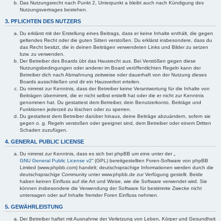
Das Nutzungsrecht nach Punkt 2, Unterpunkt a bleibt auch nach Kündigung des
Nutzungsvertrages bestehen.
3. PFLICHTEN DES NUTZERS
Du erklärst mit der Erstellung eines Beitrags, dass er keine Inhalte enthält, die gegen
geltendes Recht oder die guten Sitten verstoßen. Du erklärst insbesondere, dass du
das Recht besitzt, die in deinen Beiträgen verwendeten Links und Bilder zu setzen
bzw. zu verwenden.
Der Betreiber des Boards übt das Hausrecht aus. Bei Verstößen gegen diese
Nutzungsbedingungen oder anderer im Board veröffentlichten Regeln kann der
Betreiber dich nach Abmahnung zeitweise oder dauerhaft von der Nutzung dieses
Boards ausschließen und dir ein Hausverbot erteilen.
Du nimmst zur Kenntnis, dass der Betreiber keine Verantwortung für die Inhalte von
Beiträgen übernimmt, die er nicht selbst erstellt hat oder die er nicht zur Kenntnis
genommen hat. Du gestattest dem Betreiber, dein Benutzerkonto, Beiträge und
Funktionen jederzeit zu löschen oder zu sperren.
Du gestattest dem Betreiber darüber hinaus, deine Beiträge abzuändern, sofern sie
gegen o. g. Regeln verstoßen oder geeignet sind, dem Betreiber oder einem Dritten
Schaden zuzufügen.
4. GENERAL PUBLIC LICENSE
Du nimmst zur Kenntnis, dass es sich bei phpBB um eine unter der „
GNU General Public License v2
“ (GPL) bereitgestellten Foren-Software von phpBB
Limited (www.phpbb.com) handelt; deutschsprachige Informationen werden durch die
deutschsprachige Community unter www.phpbb.de zur Verfügung gestellt. Beide
haben keinen Einfluss auf die Art und Weise, wie die Software verwendet wird. Sie
können insbesondere die Verwendung der Software für bestimmte Zwecke nicht
untersagen oder auf Inhalte fremder Foren Einfluss nehmen.
5. GEWÄHRLEISTUNG
Der Betreiber haftet mit Ausnahme der Verletzung von Leben, Körper und Gesundheit