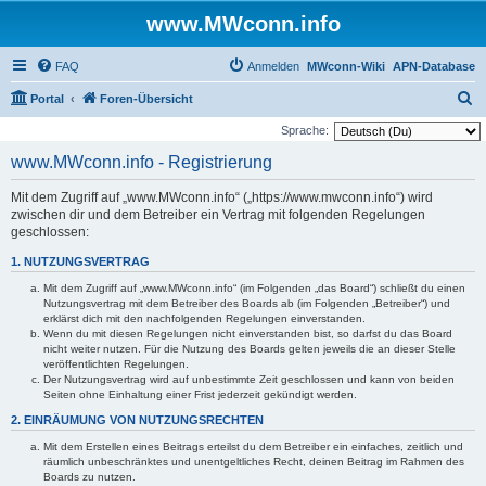
www.MWconn.info
FAQ
Anmelden
MWconn-Wiki
APN-Database
S
Portal
Foren-Übersicht
u
Sprache:
c
www.MWconn.info - Registrierung
h
Mit dem Zugriff auf „www.MWconn.info“ („https://www.mwconn.info“) wird
e
zwischen dir und dem Betreiber ein Vertrag mit folgenden Regelungen
geschlossen:
1. NUTZUNGSVERTRAG
Mit dem Zugriff auf „www.MWconn.info“ (im Folgenden „das Board“) schließt du einen
Nutzungsvertrag mit dem Betreiber des Boards ab (im Folgenden „Betreiber“) und
erklärst dich mit den nachfolgenden Regelungen einverstanden.
Wenn du mit diesen Regelungen nicht einverstanden bist, so darfst du das Board
nicht weiter nutzen. Für die Nutzung des Boards gelten jeweils die an dieser Stelle
veröffentlichten Regelungen.
Der Nutzungsvertrag wird auf unbestimmte Zeit geschlossen und kann von beiden
Seiten ohne Einhaltung einer Frist jederzeit gekündigt werden.
2. EINRÄUMUNG VON NUTZUNGSRECHTEN
Mit dem Erstellen eines Beitrags erteilst du dem Betreiber ein einfaches, zeitlich und
räumlich unbeschränktes und unentgeltliches Recht, deinen Beitrag im Rahmen des
Boards zu nutzen.