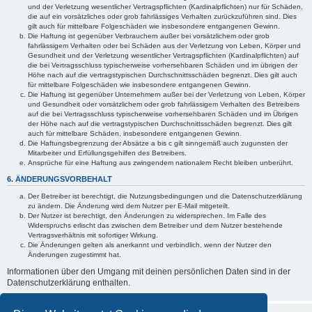
und der Verletzung wesentlicher Vertragspflichten (Kardinalpflichten) nur für Schäden,
die auf ein vorsätzliches oder grob fahrlässiges Verhalten zurückzuführen sind. Dies
gilt auch für mittelbare Folgeschäden wie insbesondere entgangenen Gewinn.
Die Haftung ist gegenüber Verbrauchern außer bei vorsätzlichem oder grob
fahrlässigem Verhalten oder bei Schäden aus der Verletzung von Leben, Körper und
Gesundheit und der Verletzung wesentlicher Vertragspflichten (Kardinalpflichten) auf
die bei Vertragsschluss typischerweise vorhersehbaren Schäden und im übrigen der
Höhe nach auf die vertragstypischen Durchschnittsschäden begrenzt. Dies gilt auch
für mittelbare Folgeschäden wie insbesondere entgangenen Gewinn.
Die Haftung ist gegenüber Unternehmern außer bei der Verletzung von Leben, Körper
und Gesundheit oder vorsätzlichem oder grob fahrlässigem Verhalten des Betreibers
auf die bei Vertragsschluss typischerweise vorhersehbaren Schäden und im Übrigen
der Höhe nach auf die vertragstypischen Durchschnittsschäden begrenzt. Dies gilt
auch für mittelbare Schäden, insbesondere entgangenen Gewinn.
Die Haftungsbegrenzung der Absätze a bis c gilt sinngemäß auch zugunsten der
Mitarbeiter und Erfüllungsgehilfen des Betreibers.
Ansprüche für eine Haftung aus zwingendem nationalem Recht bleiben unberührt.
6. ÄNDERUNGSVORBEHALT
Der Betreiber ist berechtigt, die Nutzungsbedingungen und die Datenschutzerklärung
zu ändern. Die Änderung wird dem Nutzer per E-Mail mitgeteilt.
Der Nutzer ist berechtigt, den Änderungen zu widersprechen. Im Falle des
Widerspruchs erlischt das zwischen dem Betreiber und dem Nutzer bestehende
Vertragsverhältnis mit sofortiger Wirkung.
Die Änderungen gelten als anerkannt und verbindlich, wenn der Nutzer den
Änderungen zugestimmt hat.
Informationen über den Umgang mit deinen persönlichen Daten sind in der
Datenschutzerklärung enthalten.