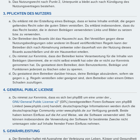
Das Nutzungsrecht nach Punkt 2, Unterpunkt a bleibt auch nach Kündigung des
Nutzungsvertrages bestehen.
3. PFLICHTEN DES NUTZERS
Du erklärst mit der Erstellung eines Beitrags, dass er keine Inhalte enthält, die gegen
geltendes Recht oder die guten Sitten verstoßen. Du erklärst insbesondere, dass du
das Recht besitzt, die in deinen Beiträgen verwendeten Links und Bilder zu setzen
bzw. zu verwenden.
Der Betreiber des Boards übt das Hausrecht aus. Bei Verstößen gegen diese
Nutzungsbedingungen oder anderer im Board veröffentlichten Regeln kann der
Betreiber dich nach Abmahnung zeitweise oder dauerhaft von der Nutzung dieses
Boards ausschließen und dir ein Hausverbot erteilen.
Du nimmst zur Kenntnis, dass der Betreiber keine Verantwortung für die Inhalte von
Beiträgen übernimmt, die er nicht selbst erstellt hat oder die er nicht zur Kenntnis
genommen hat. Du gestattest dem Betreiber, dein Benutzerkonto, Beiträge und
Funktionen jederzeit zu löschen oder zu sperren.
Du gestattest dem Betreiber darüber hinaus, deine Beiträge abzuändern, sofern sie
gegen o. g. Regeln verstoßen oder geeignet sind, dem Betreiber oder einem Dritten
Schaden zuzufügen.
4. GENERAL PUBLIC LICENSE
Du nimmst zur Kenntnis, dass es sich bei phpBB um eine unter der „
GNU General Public License v2
“ (GPL) bereitgestellten Foren-Software von phpBB
Limited (www.phpbb.com) handelt; deutschsprachige Informationen werden durch die
deutschsprachige Community unter www.phpbb.de zur Verfügung gestellt. Beide
haben keinen Einfluss auf die Art und Weise, wie die Software verwendet wird. Sie
können insbesondere die Verwendung der Software für bestimmte Zwecke nicht
untersagen oder auf Inhalte fremder Foren Einfluss nehmen.
5. GEWÄHRLEISTUNG
Der Betreiber haftet mit Ausnahme der Verletzung von Leben, Körper und Gesundheit