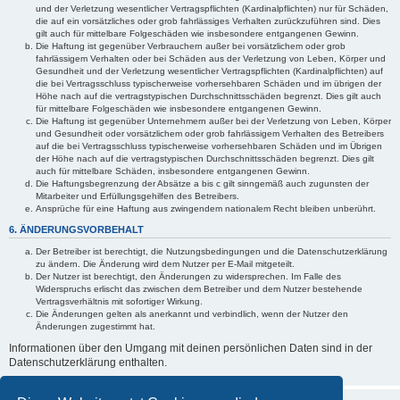
und der Verletzung wesentlicher Vertragspflichten (Kardinalpflichten) nur für Schäden,
die auf ein vorsätzliches oder grob fahrlässiges Verhalten zurückzuführen sind. Dies
gilt auch für mittelbare Folgeschäden wie insbesondere entgangenen Gewinn.
Die Haftung ist gegenüber Verbrauchern außer bei vorsätzlichem oder grob
fahrlässigem Verhalten oder bei Schäden aus der Verletzung von Leben, Körper und
Gesundheit und der Verletzung wesentlicher Vertragspflichten (Kardinalpflichten) auf
die bei Vertragsschluss typischerweise vorhersehbaren Schäden und im übrigen der
Höhe nach auf die vertragstypischen Durchschnittsschäden begrenzt. Dies gilt auch
für mittelbare Folgeschäden wie insbesondere entgangenen Gewinn.
Die Haftung ist gegenüber Unternehmern außer bei der Verletzung von Leben, Körper
und Gesundheit oder vorsätzlichem oder grob fahrlässigem Verhalten des Betreibers
auf die bei Vertragsschluss typischerweise vorhersehbaren Schäden und im Übrigen
der Höhe nach auf die vertragstypischen Durchschnittsschäden begrenzt. Dies gilt
auch für mittelbare Schäden, insbesondere entgangenen Gewinn.
Die Haftungsbegrenzung der Absätze a bis c gilt sinngemäß auch zugunsten der
Mitarbeiter und Erfüllungsgehilfen des Betreibers.
Ansprüche für eine Haftung aus zwingendem nationalem Recht bleiben unberührt.
6. ÄNDERUNGSVORBEHALT
Der Betreiber ist berechtigt, die Nutzungsbedingungen und die Datenschutzerklärung
zu ändern. Die Änderung wird dem Nutzer per E-Mail mitgeteilt.
Der Nutzer ist berechtigt, den Änderungen zu widersprechen. Im Falle des
Widerspruchs erlischt das zwischen dem Betreiber und dem Nutzer bestehende
Vertragsverhältnis mit sofortiger Wirkung.
Die Änderungen gelten als anerkannt und verbindlich, wenn der Nutzer den
Änderungen zugestimmt hat.
Informationen über den Umgang mit deinen persönlichen Daten sind in der
Datenschutzerklärung enthalten.