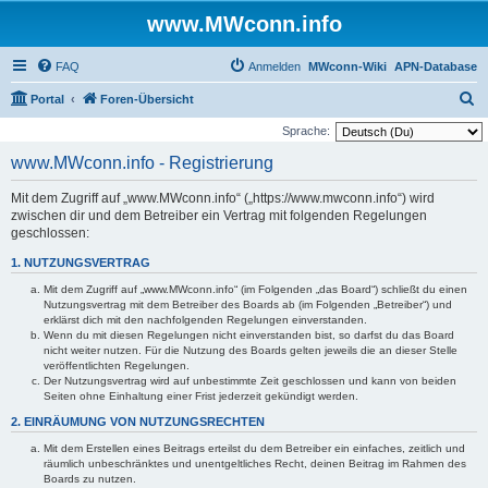
www.MWconn.info
FAQ
Anmelden
MWconn-Wiki
APN-Database
S
Portal
Foren-Übersicht
u
Sprache:
c
www.MWconn.info - Registrierung
h
Mit dem Zugriff auf „www.MWconn.info“ („https://www.mwconn.info“) wird
e
zwischen dir und dem Betreiber ein Vertrag mit folgenden Regelungen
geschlossen:
1. NUTZUNGSVERTRAG
Mit dem Zugriff auf „www.MWconn.info“ (im Folgenden „das Board“) schließt du einen
Nutzungsvertrag mit dem Betreiber des Boards ab (im Folgenden „Betreiber“) und
erklärst dich mit den nachfolgenden Regelungen einverstanden.
Wenn du mit diesen Regelungen nicht einverstanden bist, so darfst du das Board
nicht weiter nutzen. Für die Nutzung des Boards gelten jeweils die an dieser Stelle
veröffentlichten Regelungen.
Der Nutzungsvertrag wird auf unbestimmte Zeit geschlossen und kann von beiden
Seiten ohne Einhaltung einer Frist jederzeit gekündigt werden.
2. EINRÄUMUNG VON NUTZUNGSRECHTEN
Mit dem Erstellen eines Beitrags erteilst du dem Betreiber ein einfaches, zeitlich und
räumlich unbeschränktes und unentgeltliches Recht, deinen Beitrag im Rahmen des
Boards zu nutzen.