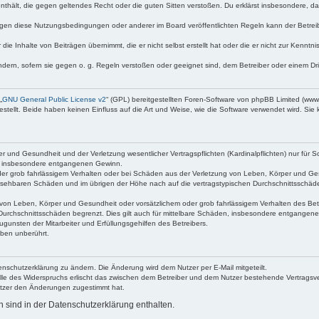
e enthält, die gegen geltendes Recht oder die guten Sitten verstoßen. Du erklärst insbesondere, 
egen diese Nutzungsbedingungen oder anderer im Board veröffentlichten Regeln kann der Betre
die Inhalte von Beiträgen übernimmt, die er nicht selbst erstellt hat oder die er nicht zur Kenn
ndern, sofern sie gegen o. g. Regeln verstoßen oder geeignet sind, dem Betreiber oder einem D
„
GNU General Public License v2
“ (GPL) bereitgestellten Foren-Software von phpBB Limited (ww
ellt. Beide haben keinen Einfluss auf die Art und Weise, wie die Software verwendet wird. Si
 und Gesundheit und der Verletzung wesentlicher Vertragspflichten (Kardinalpflichten) nur für Sc
wie insbesondere entgangenen Gewinn.
der grob fahrlässigem Verhalten oder bei Schäden aus der Verletzung von Leben, Körper und Ges
rhersehbaren Schäden und im übrigen der Höhe nach auf die vertragstypischen Durchschnittsschäde
von Leben, Körper und Gesundheit oder vorsätzlichem oder grob fahrlässigem Verhalten des Betr
Durchschnittsschäden begrenzt. Dies gilt auch für mittelbare Schäden, insbesondere entgangen
gunsten der Mitarbeiter und Erfüllungsgehilfen des Betreibers.
ben unberührt.
enschutzerklärung zu ändern. Die Änderung wird dem Nutzer per E-Mail mitgeteilt.
lle des Widerspruchs erlischt das zwischen dem Betreiber und dem Nutzer bestehende Vertragsverh
utzer den Änderungen zugestimmt hat.
sind in der Datenschutzerklärung enthalten.