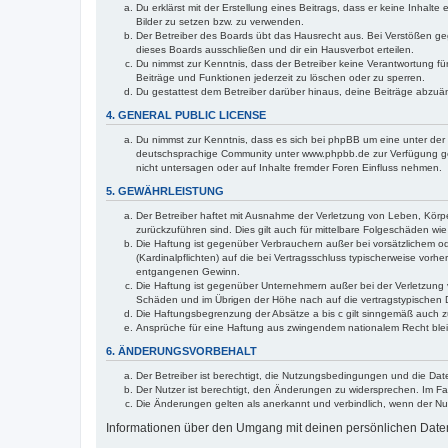
Du erklärst mit der Erstellung eines Beitrags, dass er keine Inhalt
Bilder zu setzen bzw. zu verwenden.
Der Betreiber des Boards übt das Hausrecht aus. Bei Verstößen g
dieses Boards ausschließen und dir ein Hausverbot erteilen.
Du nimmst zur Kenntnis, dass der Betreiber keine Verantwortung für 
Beiträge und Funktionen jederzeit zu löschen oder zu sperren.
Du gestattest dem Betreiber darüber hinaus, deine Beiträge abzuä
4. GENERAL PUBLIC LICENSE
Du nimmst zur Kenntnis, dass es sich bei phpBB um eine unter der 
deutschsprachige Community unter www.phpbb.de zur Verfügung gest
nicht untersagen oder auf Inhalte fremder Foren Einfluss nehmen.
5. GEWÄHRLEISTUNG
Der Betreiber haftet mit Ausnahme der Verletzung von Leben, Körper
zurückzuführen sind. Dies gilt auch für mittelbare Folgeschäden 
Die Haftung ist gegenüber Verbrauchern außer bei vorsätzlichem o
(Kardinalpflichten) auf die bei Vertragsschluss typischerweise vo
entgangenen Gewinn.
Die Haftung ist gegenüber Unternehmern außer bei der Verletzung 
Schäden und im Übrigen der Höhe nach auf die vertragstypischen 
Die Haftungsbegrenzung der Absätze a bis c gilt sinngemäß auch zu
Ansprüche für eine Haftung aus zwingendem nationalem Recht blei
6. ÄNDERUNGSVORBEHALT
Der Betreiber ist berechtigt, die Nutzungsbedingungen und die Dat
Der Nutzer ist berechtigt, den Änderungen zu widersprechen. Im Fa
Die Änderungen gelten als anerkannt und verbindlich, wenn der N
Informationen über den Umgang mit deinen persönlichen Daten 