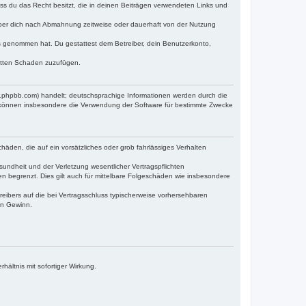
dass du das Recht besitzt, die in deinen Beiträgen verwendeten Links und
iber dich nach Abmahnung zeitweise oder dauerhaft von der Nutzung
tnis genommen hat. Du gestattest dem Betreiber, dein Benutzerkonto,
ritten Schaden zuzufügen.
w.phpbb.com) handelt; deutschsprachige Informationen werden durch die
e können insbesondere die Verwendung der Software für bestimmte Zwecke
häden, die auf ein vorsätzliches oder grob fahrlässiges Verhalten
undheit und der Verletzung wesentlicher Vertragspflichten
n begrenzt. Dies gilt auch für mittelbare Folgeschäden wie insbesondere
eibers auf die bei Vertragsschluss typischerweise vorhersehbaren
en Gewinn.
ältnis mit sofortiger Wirkung.