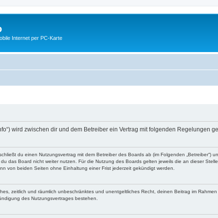
o
ile Internet per PC-Karte
nfo“) wird zwischen dir und dem Betreiber ein Vertrag mit folgenden Regelungen g
schließt du einen Nutzungsvertrag mit dem Betreiber des Boards ab (im Folgenden „Betreiber“) 
du das Board nicht weiter nutzen. Für die Nutzung des Boards gelten jeweils die an dieser Stell
n von beiden Seiten ohne Einhaltung einer Frist jederzeit gekündigt werden.
faches, zeitlich und räumlich unbeschränktes und unentgeltliches Recht, deinen Beitrag im Rahme
Kündigung des Nutzungsvertrages bestehen.