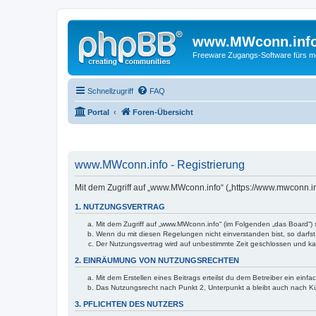
www.MWconn.inf
Freeware Zugangs-Software fürs mob
Schnellzugriff
FAQ
Portal
Foren-Übersicht
www.MWconn.info - Registrierung
Mit dem Zugriff auf „www.MWconn.info“ („https://www.mwconn.i
1. NUTZUNGSVERTRAG
Mit dem Zugriff auf „www.MWconn.info“ (im Folgenden „das Board“) 
Wenn du mit diesen Regelungen nicht einverstanden bist, so darfst 
Der Nutzungsvertrag wird auf unbestimmte Zeit geschlossen und kan
2. EINRÄUMUNG VON NUTZUNGSRECHTEN
Mit dem Erstellen eines Beitrags erteilst du dem Betreiber ein ein
Das Nutzungsrecht nach Punkt 2, Unterpunkt a bleibt auch nach 
3. PFLICHTEN DES NUTZERS