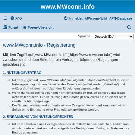
www.MWconn.info
FAQ
Anmelden
MWconn-Wiki
APN-Database
S
Portal
Foren-Übersicht
u
Sprache:
c
www.MWconn.info - Registrierung
h
Mit dem Zugriff auf „www.MWconn.info“ („https://www.mwconn.info“) wird
e
zwischen dir und dem Betreiber ein Vertrag mit folgenden Regelungen
geschlossen:
1. NUTZUNGSVERTRAG
Mit dem Zugriff auf „www.MWconn.info“ (im Folgenden „das Board“) schließt du einen
Nutzungsvertrag mit dem Betreiber des Boards ab (im Folgenden „Betreiber“) und
erklärst dich mit den nachfolgenden Regelungen einverstanden.
Wenn du mit diesen Regelungen nicht einverstanden bist, so darfst du das Board
nicht weiter nutzen. Für die Nutzung des Boards gelten jeweils die an dieser Stelle
veröffentlichten Regelungen.
Der Nutzungsvertrag wird auf unbestimmte Zeit geschlossen und kann von beiden
Seiten ohne Einhaltung einer Frist jederzeit gekündigt werden.
2. EINRÄUMUNG VON NUTZUNGSRECHTEN
Mit dem Erstellen eines Beitrags erteilst du dem Betreiber ein einfaches, zeitlich und
räumlich unbeschränktes und unentgeltliches Recht, deinen Beitrag im Rahmen des
Boards zu nutzen.