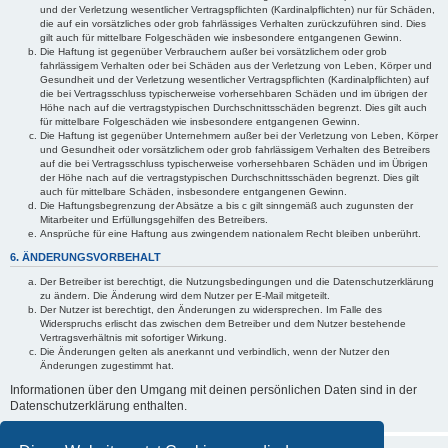
und der Verletzung wesentlicher Vertragspflichten (Kardinalpflichten) nur für Schäden,
die auf ein vorsätzliches oder grob fahrlässiges Verhalten zurückzuführen sind. Dies
gilt auch für mittelbare Folgeschäden wie insbesondere entgangenen Gewinn.
Die Haftung ist gegenüber Verbrauchern außer bei vorsätzlichem oder grob
fahrlässigem Verhalten oder bei Schäden aus der Verletzung von Leben, Körper und
Gesundheit und der Verletzung wesentlicher Vertragspflichten (Kardinalpflichten) auf
die bei Vertragsschluss typischerweise vorhersehbaren Schäden und im übrigen der
Höhe nach auf die vertragstypischen Durchschnittsschäden begrenzt. Dies gilt auch
für mittelbare Folgeschäden wie insbesondere entgangenen Gewinn.
Die Haftung ist gegenüber Unternehmern außer bei der Verletzung von Leben, Körper
und Gesundheit oder vorsätzlichem oder grob fahrlässigem Verhalten des Betreibers
auf die bei Vertragsschluss typischerweise vorhersehbaren Schäden und im Übrigen
der Höhe nach auf die vertragstypischen Durchschnittsschäden begrenzt. Dies gilt
auch für mittelbare Schäden, insbesondere entgangenen Gewinn.
Die Haftungsbegrenzung der Absätze a bis c gilt sinngemäß auch zugunsten der
Mitarbeiter und Erfüllungsgehilfen des Betreibers.
Ansprüche für eine Haftung aus zwingendem nationalem Recht bleiben unberührt.
6. ÄNDERUNGSVORBEHALT
Der Betreiber ist berechtigt, die Nutzungsbedingungen und die Datenschutzerklärung
zu ändern. Die Änderung wird dem Nutzer per E-Mail mitgeteilt.
Der Nutzer ist berechtigt, den Änderungen zu widersprechen. Im Falle des
Widerspruchs erlischt das zwischen dem Betreiber und dem Nutzer bestehende
Vertragsverhältnis mit sofortiger Wirkung.
Die Änderungen gelten als anerkannt und verbindlich, wenn der Nutzer den
Änderungen zugestimmt hat.
Informationen über den Umgang mit deinen persönlichen Daten sind in der
Datenschutzerklärung enthalten.