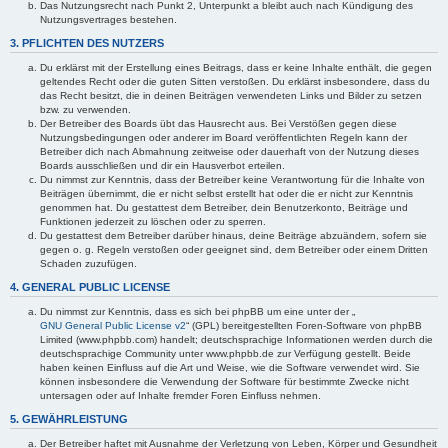
Das Nutzungsrecht nach Punkt 2, Unterpunkt a bleibt auch nach Kündigung des
Nutzungsvertrages bestehen.
3. PFLICHTEN DES NUTZERS
Du erklärst mit der Erstellung eines Beitrags, dass er keine Inhalte enthält, die gegen
geltendes Recht oder die guten Sitten verstoßen. Du erklärst insbesondere, dass du
das Recht besitzt, die in deinen Beiträgen verwendeten Links und Bilder zu setzen
bzw. zu verwenden.
Der Betreiber des Boards übt das Hausrecht aus. Bei Verstößen gegen diese
Nutzungsbedingungen oder anderer im Board veröffentlichten Regeln kann der
Betreiber dich nach Abmahnung zeitweise oder dauerhaft von der Nutzung dieses
Boards ausschließen und dir ein Hausverbot erteilen.
Du nimmst zur Kenntnis, dass der Betreiber keine Verantwortung für die Inhalte von
Beiträgen übernimmt, die er nicht selbst erstellt hat oder die er nicht zur Kenntnis
genommen hat. Du gestattest dem Betreiber, dein Benutzerkonto, Beiträge und
Funktionen jederzeit zu löschen oder zu sperren.
Du gestattest dem Betreiber darüber hinaus, deine Beiträge abzuändern, sofern sie
gegen o. g. Regeln verstoßen oder geeignet sind, dem Betreiber oder einem Dritten
Schaden zuzufügen.
4. GENERAL PUBLIC LICENSE
Du nimmst zur Kenntnis, dass es sich bei phpBB um eine unter der „
GNU General Public License v2
“ (GPL) bereitgestellten Foren-Software von phpBB
Limited (www.phpbb.com) handelt; deutschsprachige Informationen werden durch die
deutschsprachige Community unter www.phpbb.de zur Verfügung gestellt. Beide
haben keinen Einfluss auf die Art und Weise, wie die Software verwendet wird. Sie
können insbesondere die Verwendung der Software für bestimmte Zwecke nicht
untersagen oder auf Inhalte fremder Foren Einfluss nehmen.
5. GEWÄHRLEISTUNG
Der Betreiber haftet mit Ausnahme der Verletzung von Leben, Körper und Gesundheit