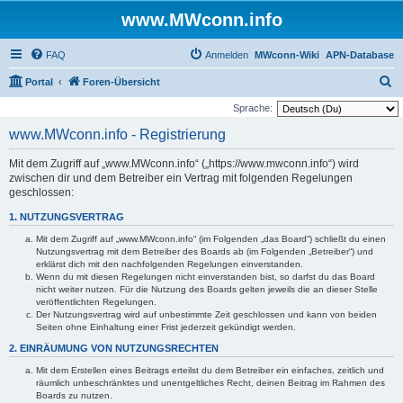
www.MWconn.info
FAQ
Anmelden
MWconn-Wiki
APN-Database
S
Portal
Foren-Übersicht
u
Sprache:
c
www.MWconn.info - Registrierung
h
Mit dem Zugriff auf „www.MWconn.info“ („https://www.mwconn.info“) wird
e
zwischen dir und dem Betreiber ein Vertrag mit folgenden Regelungen
geschlossen:
1. NUTZUNGSVERTRAG
Mit dem Zugriff auf „www.MWconn.info“ (im Folgenden „das Board“) schließt du einen
Nutzungsvertrag mit dem Betreiber des Boards ab (im Folgenden „Betreiber“) und
erklärst dich mit den nachfolgenden Regelungen einverstanden.
Wenn du mit diesen Regelungen nicht einverstanden bist, so darfst du das Board
nicht weiter nutzen. Für die Nutzung des Boards gelten jeweils die an dieser Stelle
veröffentlichten Regelungen.
Der Nutzungsvertrag wird auf unbestimmte Zeit geschlossen und kann von beiden
Seiten ohne Einhaltung einer Frist jederzeit gekündigt werden.
2. EINRÄUMUNG VON NUTZUNGSRECHTEN
Mit dem Erstellen eines Beitrags erteilst du dem Betreiber ein einfaches, zeitlich und
räumlich unbeschränktes und unentgeltliches Recht, deinen Beitrag im Rahmen des
Boards zu nutzen.