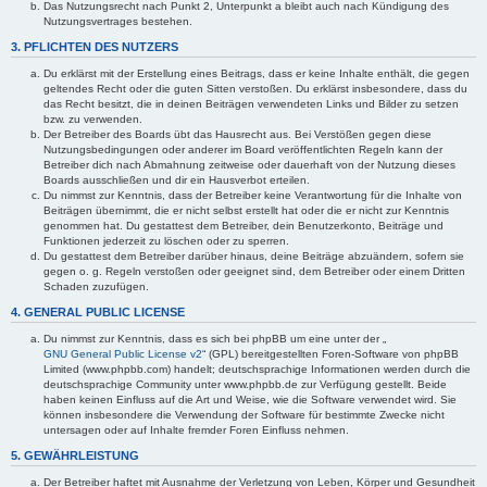
Das Nutzungsrecht nach Punkt 2, Unterpunkt a bleibt auch nach Kündigung des
Nutzungsvertrages bestehen.
3. PFLICHTEN DES NUTZERS
Du erklärst mit der Erstellung eines Beitrags, dass er keine Inhalte enthält, die gegen
geltendes Recht oder die guten Sitten verstoßen. Du erklärst insbesondere, dass du
das Recht besitzt, die in deinen Beiträgen verwendeten Links und Bilder zu setzen
bzw. zu verwenden.
Der Betreiber des Boards übt das Hausrecht aus. Bei Verstößen gegen diese
Nutzungsbedingungen oder anderer im Board veröffentlichten Regeln kann der
Betreiber dich nach Abmahnung zeitweise oder dauerhaft von der Nutzung dieses
Boards ausschließen und dir ein Hausverbot erteilen.
Du nimmst zur Kenntnis, dass der Betreiber keine Verantwortung für die Inhalte von
Beiträgen übernimmt, die er nicht selbst erstellt hat oder die er nicht zur Kenntnis
genommen hat. Du gestattest dem Betreiber, dein Benutzerkonto, Beiträge und
Funktionen jederzeit zu löschen oder zu sperren.
Du gestattest dem Betreiber darüber hinaus, deine Beiträge abzuändern, sofern sie
gegen o. g. Regeln verstoßen oder geeignet sind, dem Betreiber oder einem Dritten
Schaden zuzufügen.
4. GENERAL PUBLIC LICENSE
Du nimmst zur Kenntnis, dass es sich bei phpBB um eine unter der „
GNU General Public License v2
“ (GPL) bereitgestellten Foren-Software von phpBB
Limited (www.phpbb.com) handelt; deutschsprachige Informationen werden durch die
deutschsprachige Community unter www.phpbb.de zur Verfügung gestellt. Beide
haben keinen Einfluss auf die Art und Weise, wie die Software verwendet wird. Sie
können insbesondere die Verwendung der Software für bestimmte Zwecke nicht
untersagen oder auf Inhalte fremder Foren Einfluss nehmen.
5. GEWÄHRLEISTUNG
Der Betreiber haftet mit Ausnahme der Verletzung von Leben, Körper und Gesundheit