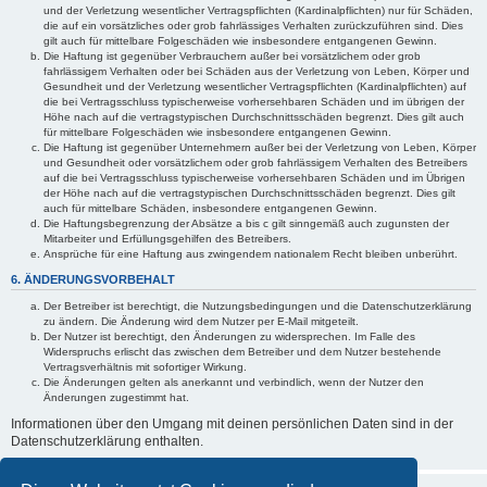
und der Verletzung wesentlicher Vertragspflichten (Kardinalpflichten) nur für Schäden,
die auf ein vorsätzliches oder grob fahrlässiges Verhalten zurückzuführen sind. Dies
gilt auch für mittelbare Folgeschäden wie insbesondere entgangenen Gewinn.
Die Haftung ist gegenüber Verbrauchern außer bei vorsätzlichem oder grob
fahrlässigem Verhalten oder bei Schäden aus der Verletzung von Leben, Körper und
Gesundheit und der Verletzung wesentlicher Vertragspflichten (Kardinalpflichten) auf
die bei Vertragsschluss typischerweise vorhersehbaren Schäden und im übrigen der
Höhe nach auf die vertragstypischen Durchschnittsschäden begrenzt. Dies gilt auch
für mittelbare Folgeschäden wie insbesondere entgangenen Gewinn.
Die Haftung ist gegenüber Unternehmern außer bei der Verletzung von Leben, Körper
und Gesundheit oder vorsätzlichem oder grob fahrlässigem Verhalten des Betreibers
auf die bei Vertragsschluss typischerweise vorhersehbaren Schäden und im Übrigen
der Höhe nach auf die vertragstypischen Durchschnittsschäden begrenzt. Dies gilt
auch für mittelbare Schäden, insbesondere entgangenen Gewinn.
Die Haftungsbegrenzung der Absätze a bis c gilt sinngemäß auch zugunsten der
Mitarbeiter und Erfüllungsgehilfen des Betreibers.
Ansprüche für eine Haftung aus zwingendem nationalem Recht bleiben unberührt.
6. ÄNDERUNGSVORBEHALT
Der Betreiber ist berechtigt, die Nutzungsbedingungen und die Datenschutzerklärung
zu ändern. Die Änderung wird dem Nutzer per E-Mail mitgeteilt.
Der Nutzer ist berechtigt, den Änderungen zu widersprechen. Im Falle des
Widerspruchs erlischt das zwischen dem Betreiber und dem Nutzer bestehende
Vertragsverhältnis mit sofortiger Wirkung.
Die Änderungen gelten als anerkannt und verbindlich, wenn der Nutzer den
Änderungen zugestimmt hat.
Informationen über den Umgang mit deinen persönlichen Daten sind in der
Datenschutzerklärung enthalten.