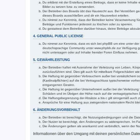
Du erklärst mit der Erstellung eines Beitrags, dass er keine Inhalt
Bilder zu setzen bzw. zu verwenden.
Der Betreiber des Boards übt das Hausrecht aus. Bei Verstößen g
dieses Boards ausschließen und dir ein Hausverbot erteilen.
Du nimmst zur Kenntnis, dass der Betreiber keine Verantwortung für 
Beiträge und Funktionen jederzeit zu löschen oder zu sperren.
Du gestattest dem Betreiber darüber hinaus, deine Beiträge abzuä
4. GENERAL PUBLIC LICENSE
Du nimmst zur Kenntnis, dass es sich bei phpBB um eine unter der 
deutschsprachige Community unter www.phpbb.de zur Verfügung gest
nicht untersagen oder auf Inhalte fremder Foren Einfluss nehmen.
5. GEWÄHRLEISTUNG
Der Betreiber haftet mit Ausnahme der Verletzung von Leben, Körper
zurückzuführen sind. Dies gilt auch für mittelbare Folgeschäden 
Die Haftung ist gegenüber Verbrauchern außer bei vorsätzlichem o
(Kardinalpflichten) auf die bei Vertragsschluss typischerweise vo
entgangenen Gewinn.
Die Haftung ist gegenüber Unternehmern außer bei der Verletzung 
Schäden und im Übrigen der Höhe nach auf die vertragstypischen 
Die Haftungsbegrenzung der Absätze a bis c gilt sinngemäß auch zu
Ansprüche für eine Haftung aus zwingendem nationalem Recht blei
6. ÄNDERUNGSVORBEHALT
Der Betreiber ist berechtigt, die Nutzungsbedingungen und die Dat
Der Nutzer ist berechtigt, den Änderungen zu widersprechen. Im Fa
Die Änderungen gelten als anerkannt und verbindlich, wenn der N
Informationen über den Umgang mit deinen persönlichen Daten 