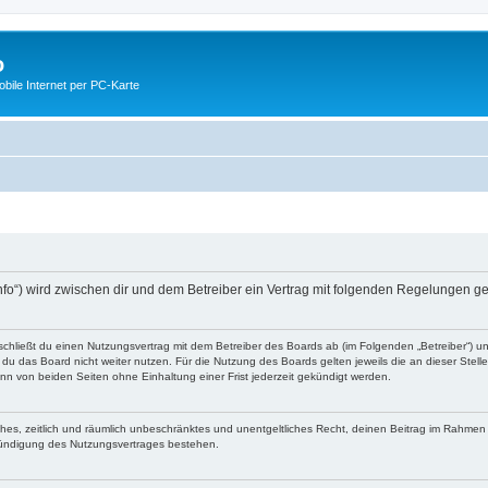
o
ile Internet per PC-Karte
nfo“) wird zwischen dir und dem Betreiber ein Vertrag mit folgenden Regelungen g
schließt du einen Nutzungsvertrag mit dem Betreiber des Boards ab (im Folgenden „Betreiber“) 
du das Board nicht weiter nutzen. Für die Nutzung des Boards gelten jeweils die an dieser Stell
n von beiden Seiten ohne Einhaltung einer Frist jederzeit gekündigt werden.
faches, zeitlich und räumlich unbeschränktes und unentgeltliches Recht, deinen Beitrag im Rahme
Kündigung des Nutzungsvertrages bestehen.