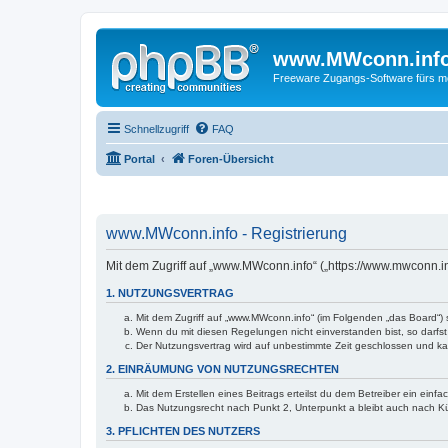
www.MWconn.inf
Freeware Zugangs-Software fürs mob
Schnellzugriff
FAQ
Portal
Foren-Übersicht
www.MWconn.info - Registrierung
Mit dem Zugriff auf „www.MWconn.info“ („https://www.mwconn.i
1. NUTZUNGSVERTRAG
Mit dem Zugriff auf „www.MWconn.info“ (im Folgenden „das Board“) 
Wenn du mit diesen Regelungen nicht einverstanden bist, so darfst 
Der Nutzungsvertrag wird auf unbestimmte Zeit geschlossen und kan
2. EINRÄUMUNG VON NUTZUNGSRECHTEN
Mit dem Erstellen eines Beitrags erteilst du dem Betreiber ein ein
Das Nutzungsrecht nach Punkt 2, Unterpunkt a bleibt auch nach 
3. PFLICHTEN DES NUTZERS