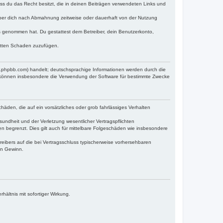
dass du das Recht besitzt, die in deinen Beiträgen verwendeten Links und
iber dich nach Abmahnung zeitweise oder dauerhaft von der Nutzung
tnis genommen hat. Du gestattest dem Betreiber, dein Benutzerkonto,
ritten Schaden zuzufügen.
w.phpbb.com) handelt; deutschsprachige Informationen werden durch die
e können insbesondere die Verwendung der Software für bestimmte Zwecke
häden, die auf ein vorsätzliches oder grob fahrlässiges Verhalten
undheit und der Verletzung wesentlicher Vertragspflichten
n begrenzt. Dies gilt auch für mittelbare Folgeschäden wie insbesondere
eibers auf die bei Vertragsschluss typischerweise vorhersehbaren
en Gewinn.
ältnis mit sofortiger Wirkung.