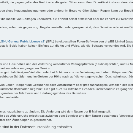
e enthält, die gegen geltendes Recht oder die guten Sitten verstoßen. Du erklärst insbesondere, 
egen diese Nutzungsbedingungen oder anderer im Board veröffentlichten Regeln kann der Betre
die Inhalte von Beiträgen übernimmt, die er nicht selbst erstellt hat oder die er nicht zur Kenn
ndern, sofern sie gegen o. g. Regeln verstoßen oder geeignet sind, dem Betreiber oder einem D
„
GNU General Public License v2
“ (GPL) bereitgestellten Foren-Software von phpBB Limited (ww
ellt. Beide haben keinen Einfluss auf die Art und Weise, wie die Software verwendet wird. Si
 und Gesundheit und der Verletzung wesentlicher Vertragspflichten (Kardinalpflichten) nur für Sc
wie insbesondere entgangenen Gewinn.
der grob fahrlässigem Verhalten oder bei Schäden aus der Verletzung von Leben, Körper und Ges
rhersehbaren Schäden und im übrigen der Höhe nach auf die vertragstypischen Durchschnittsschäde
von Leben, Körper und Gesundheit oder vorsätzlichem oder grob fahrlässigem Verhalten des Betr
Durchschnittsschäden begrenzt. Dies gilt auch für mittelbare Schäden, insbesondere entgangen
gunsten der Mitarbeiter und Erfüllungsgehilfen des Betreibers.
ben unberührt.
enschutzerklärung zu ändern. Die Änderung wird dem Nutzer per E-Mail mitgeteilt.
lle des Widerspruchs erlischt das zwischen dem Betreiber und dem Nutzer bestehende Vertragsverh
utzer den Änderungen zugestimmt hat.
sind in der Datenschutzerklärung enthalten.